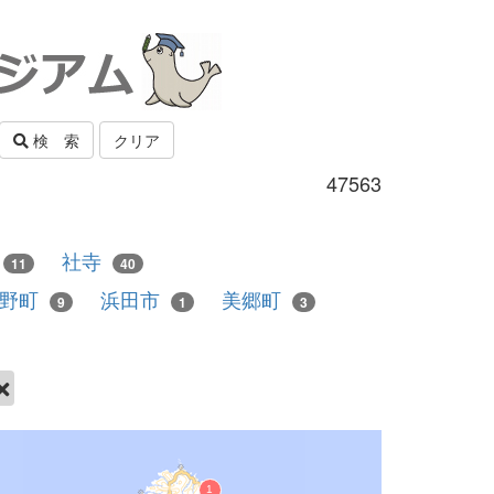
検 索
クリア
47563
社寺
11
40
和野町
浜田市
美郷町
9
1
3