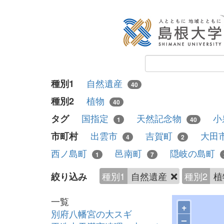
自然遺産
種別1
40
植物
種別2
40
国指定
天然記念物
小
タグ
1
40
出雲市
吉賀町
大田
市町村
4
2
西ノ島町
邑南町
隠岐の島町
1
7
種別1
自然遺産
種別2
植
絞り込み
一覧
+
別府八幡宮の大スギ
–