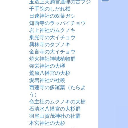
玉造上天満宮連理の古フジ
千手院のしだれ桜
日速神社の双葉ガシ
知西寺のラッパイチョウ
岩上神社のムクノキ
乗光寺の大イチョウ
興林寺のタブノキ
金言寺の大イチョウ
焼火神社神域植物群
弥栄神社の大欅
鷲原八幡宮の大杉
愛宕神社の社叢
西蓮寺の多羅葉（たらよ
う）
命主社のムクノキの大樹
石清水八幡宮の大杉群
羽尾山賀茂神社の社叢
本宮神社の大杉