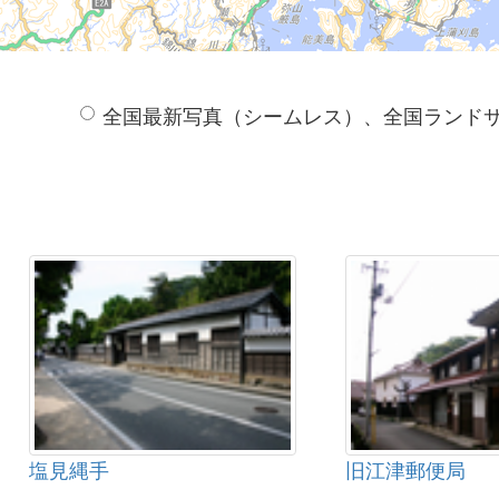
全国最新写真（シームレス）、全国ランド
塩見縄手
旧江津郵便局