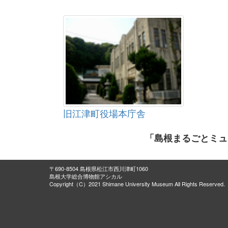
旧江津町役場本庁舎
「島根まるごとミュ
〒690-8504 島根県松江市西川津町1060
島根大学総合博物館アシカル
Copyright（C）2021 Shimane University Museum All Rights Reserved.