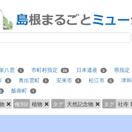
泉八雲
市町村指定
日本遺産
県指定
1
28
3
市
奥出雲町
安来市
松江市
津
3
1
1
5
飯南町
2
1
物
種別2
植物
タグ
天然記念物
タグ
社寺