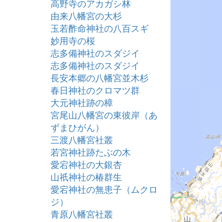
高野寺のアカガシ林
由来八幡宮の大杉
玉若酢命神社の八百スギ
妙用寺の桜
志多備神社のスダジイ
志多備神社のスダジイ
長安本郷の八幡宮並木杉
春日神社のクロマツ群
大元神社跡の樟
宮尾山八幡宮の東彼岸（あ
ずまひがん）
三渡八幡宮社叢
若宮神社跡たぶの木
愛宕神社の大銀杏
山祇神社の椿群生
愛宕神社の無患子（ムクロ
ジ）
青原八幡宮社叢