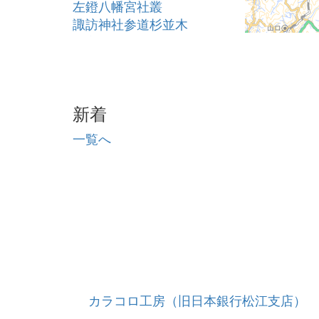
左鐙八幡宮社叢
諏訪神社参道杉並木
田立建埋根命神社樫ノ木
志都岩屋神社の大ヒノキ
毘沙門堂の榊
雪田長源寺の枝垂桜
新着
一覧へ
カラコロ工房（旧日本銀行松江支店）