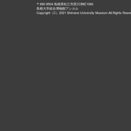
〒690-8504 島根県松江市西川津町1060
島根大学総合博物館アシカル
Copyright（C）2021 Shimane University Museum All Rights Rese