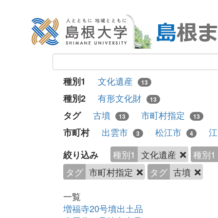
文化遺産
種別1
13
有形文化財
種別2
13
古墳
市町村指定
タグ
13
13
出雲市
松江市
市町村
3
4
種別1
文化遺産
種別1
絞り込み
タグ
市町村指定
タグ
古墳
一覧
増福寺20号墳出土品