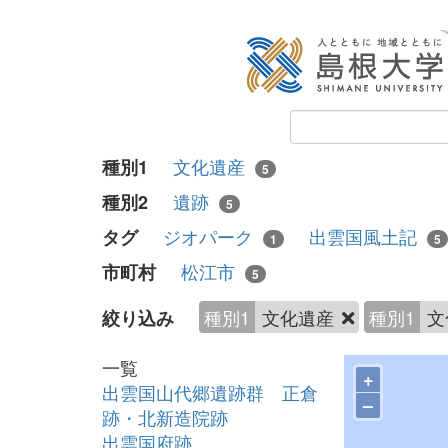
文化遺産
種別1
5
遺跡
種別2
5
ジオパーク
出雲国風土記
タグ
1
5
松江市
市町村
5
種別1
文化遺産
種別1
文
絞り込み
一覧
+
出雲国山代郷遺跡群 正倉
–
跡・北新造院跡
出雲国府跡