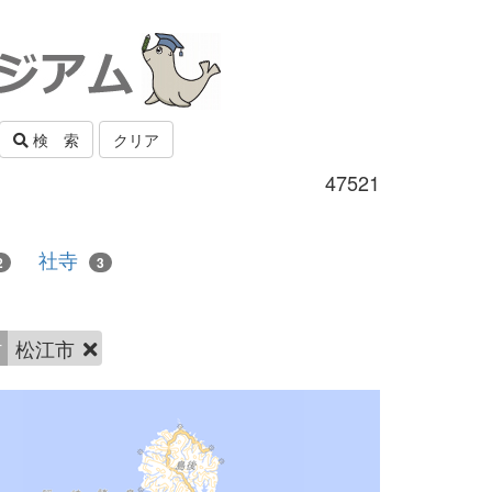
検 索
クリア
47521
社寺
2
3
村
松江市