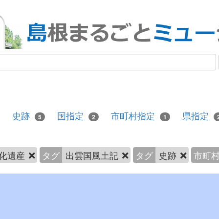
史跡
国指定
市町村指定
県指定
5
2
1
化遺産
タグ
出雲国風土記
タグ
史跡
市町