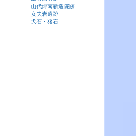
山代郷南新造院跡
女夫岩遺跡
犬石・猪石