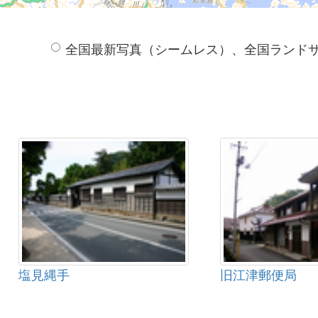
全国最新写真（シームレス）、全国ランド
塩見縄手
旧江津郵便局