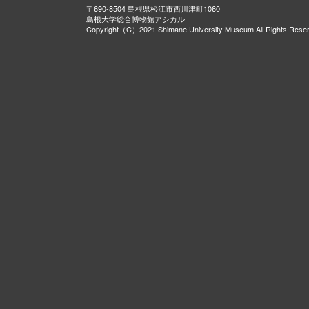
〒690-8504 島根県松江市西川津町1060
島根大学総合博物館アシカル
Copyright（C）2021 Shimane University Museum All Rights Rese