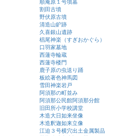
順庵原１号墳墓
割田古墳
野伏原古墳
清造山鈩跡
久喜銀山遺跡
椙尾神楽（すぎおかぐら）
口羽家墓地
西蓮寺輪蔵
西蓮寺楼門
鹿子原の虫送り踊
板絵著色神馬図
雪田神楽岩戸
阿須那の町並み
阿須那公民館阿須那分館
旧田所小学校講堂
木造大日如来坐像
木造釈迦如来立像
江迫３号横穴出土金属製品