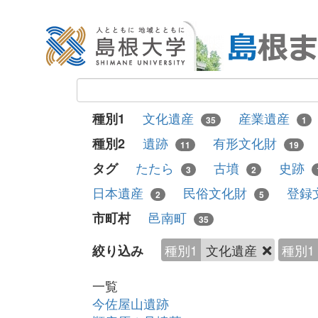
文化遺産
産業遺産
種別1
35
1
遺跡
有形文化財
種別2
11
19
たたら
古墳
史跡
タグ
3
2
日本遺産
民俗文化財
登録
2
5
邑南町
市町村
35
種別1
文化遺産
種別1
絞り込み
一覧
今佐屋山遺跡