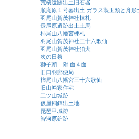
荒槇遺跡出土旧石器
順庵原１号墓出土 ガラス製玉類と舟形
羽尾山賀茂神社棟札
長尾原遺跡出土土馬
柿尾山八幡宮棟札
羽尾山賀茂神社三十六歌仙
羽尾山賀茂神社狛犬
次の日祭
獅子頭 附 面４面
旧口羽郵便局
柿尾山八幡宮三十六歌仙
旧山﨑家住宅
二ツ山城跡
仮屋銅鐸出土地
琵琶甲城跡
智河原鈩跡