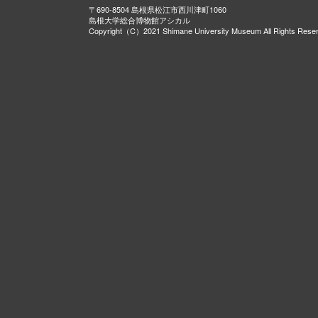
〒690-8504 島根県松江市西川津町1060
島根大学総合博物館アシカル
Copyright（C）2021 Shimane University Museum All Rights Rese