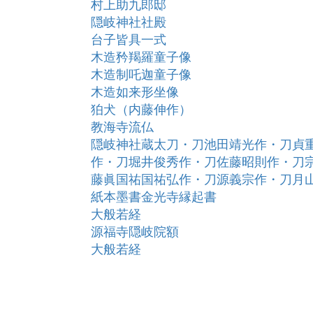
村上助九郎邸
隠岐神社社殿
台子皆具一式
木造矜羯羅童子像
木造制吒迦童子像
木造如来形坐像
狛犬（内藤伸作）
教海寺流仏
隠岐神社蔵太刀・刀池田靖光作・刀貞
作・刀堀井俊秀作・刀佐藤昭則作・刀
藤眞国祐国祐弘作・刀源義宗作・刀月
紙本墨書金光寺縁起書
大般若経
源福寺隠岐院額
大般若経