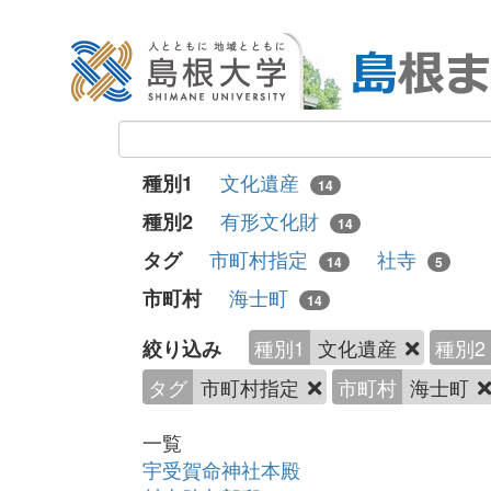
文化遺産
種別1
14
有形文化財
種別2
14
市町村指定
社寺
タグ
14
5
海士町
市町村
14
種別1
文化遺産
種別2
絞り込み
タグ
市町村指定
市町村
海士町
一覧
宇受賀命神社本殿