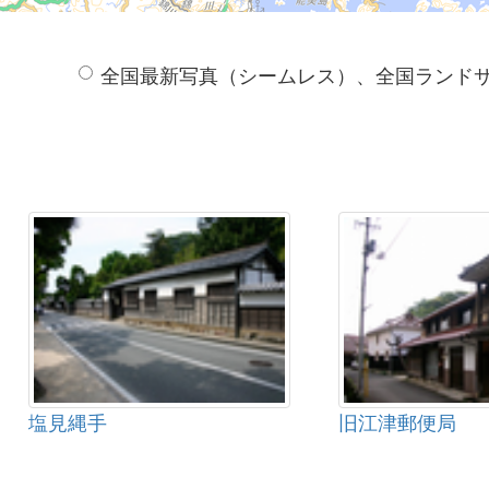
全国最新写真（シームレス）、全国ランド
塩見縄手
旧江津郵便局