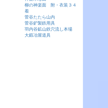
柳の神楽面 附・衣装３４
着
菅谷たたら山内
菅谷鈩製鉄用具
羽内谷鉱山鉄穴流し本場
大鍛冶屋道具