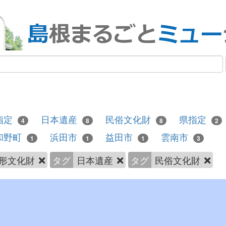
指定
日本遺産
民俗文化財
県指定
4
8
8
2
和野町
浜田市
益田市
雲南市
1
1
1
3
形文化財
タグ
日本遺産
タグ
民俗文化財