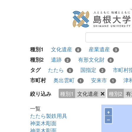
文化遺産
産業遺産
種別1
8
3
遺跡
有形文化財
種別2
2
8
たたら
国指定
市町村
タグ
5
2
奥出雲町
安来市
津
市町村
1
1
種別1
文化遺産
種別2
有
絞り込み
一覧
+
たたら製鉄用具
–
神楽木彫面
神楽木彫面