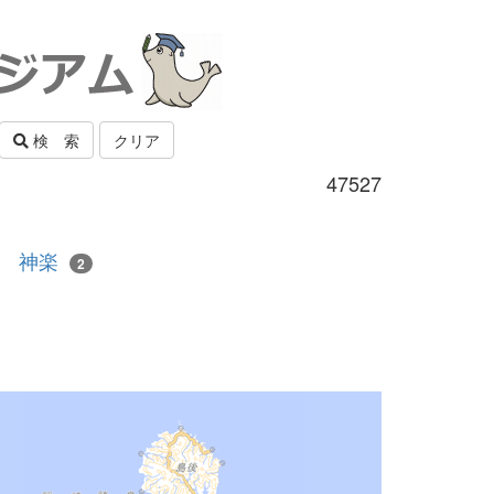
検 索
クリア
47527
神楽
2