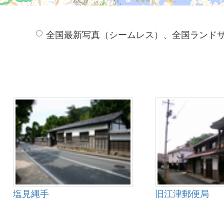
全国最新写真（シームレス）、全国ランド
塩見縄手
旧江津郵便局