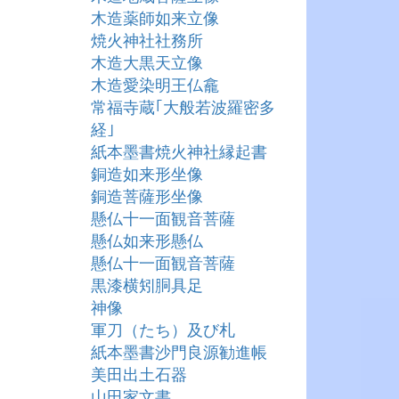
木造薬師如来立像
焼火神社社務所
木造大黒天立像
木造愛染明王仏龕
常福寺蔵｢大般若波羅密多
経｣
紙本墨書焼火神社縁起書
銅造如来形坐像
銅造菩薩形坐像
懸仏十一面観音菩薩
懸仏如来形懸仏
懸仏十一面観音菩薩
黒漆横矧胴具足
神像
軍刀（たち）及び札
紙本墨書沙門良源勧進帳
美田出土石器
山田家文書