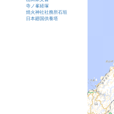
寺ノ峯経塚
焼火神社社務所石垣
日本廻国供養塔