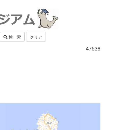
検 索
クリア
47536