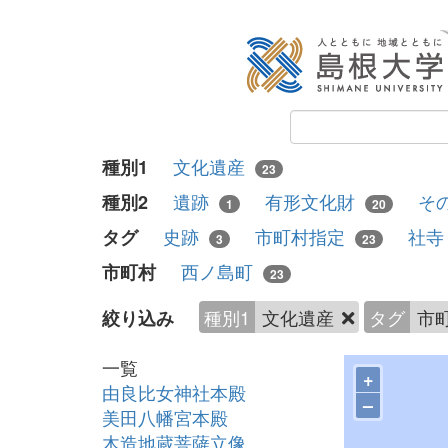
文化遺産
種別1
23
遺跡
有形文化財
そ
種別2
1
20
史跡
市町村指定
社
タグ
3
23
西ノ島町
市町村
23
種別1
文化遺産
タグ
市
絞り込み
一覧
+
由良比女神社本殿
–
美田八幡宮本殿
木造地蔵菩薩立像