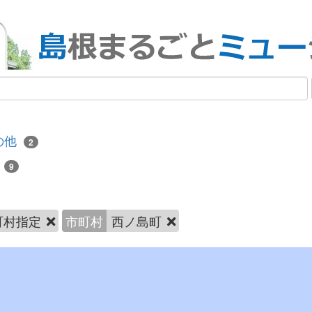
の他
2
寺
9
町村指定
市町村
西ノ島町