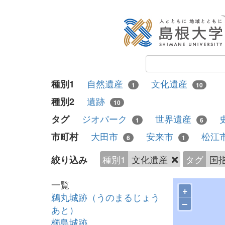
自然遺産
文化遺産
種別1
1
10
遺跡
種別2
10
ジオパーク
世界遺産
タグ
1
6
大田市
安来市
松江
市町村
6
1
種別1
文化遺産
タグ
国
絞り込み
一覧
+
鵜丸城跡（うのまるじょう
–
あと）
櫛島城跡