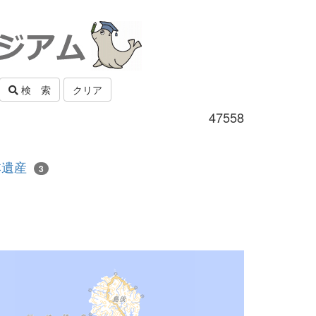
検 索
クリア
47558
本遺産
3