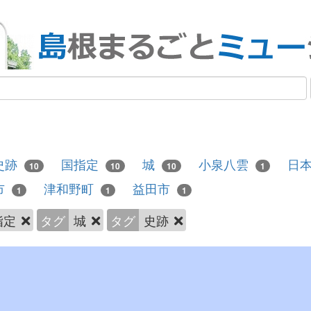
史跡
国指定
城
小泉八雲
日
10
10
10
1
市
津和野町
益田市
1
1
1
指定
タグ
城
タグ
史跡