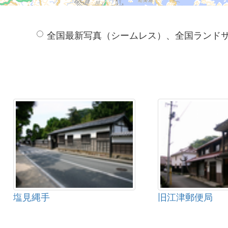
全国最新写真（シームレス）、全国ランド
塩見縄手
旧江津郵便局