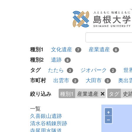
文化遺産
産業遺産
種別1
7
8
遺跡
種別2
8
たたら
ジオパーク
世
タグ
3
2
出雲市
大田市
奥出
市町村
2
3
種別1
産業遺産
タグ
史
絞り込み
一覧
+
久喜銀山遺跡
–
清水谷精錬所跡
寺尾用水隧道