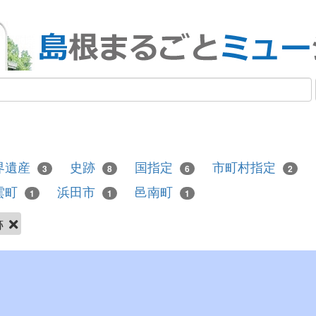
界遺産
史跡
国指定
市町村指定
3
8
6
2
雲町
浜田市
邑南町
1
1
1
跡