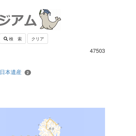
検 索
クリア
47503
日本遺産
2