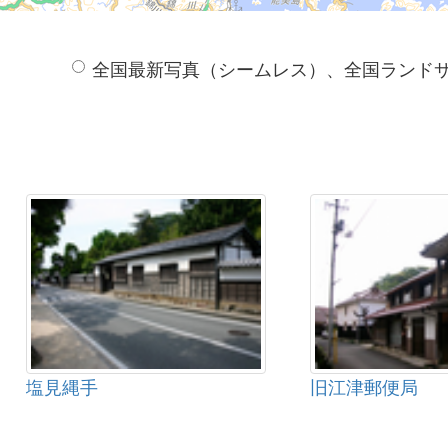
全国最新写真（シームレス）、全国ランド
塩見縄手
旧江津郵便局