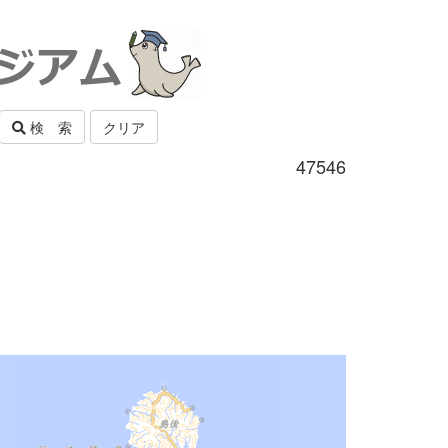
検 索
クリア
47546