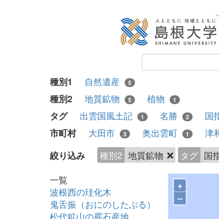
自然遺産
種別1
5
地質鉱物
植物
種別2
5
1
出雲国風土記
名勝
国
タグ
1
2
大田市
奥出雲町
津
市町村
3
1
種別2
地質鉱物
タグ
国
絞り込み
一覧
+
波根西の珪化木
–
鬼舌振（おにのしたぶる）
松代鉱山の霰石産地