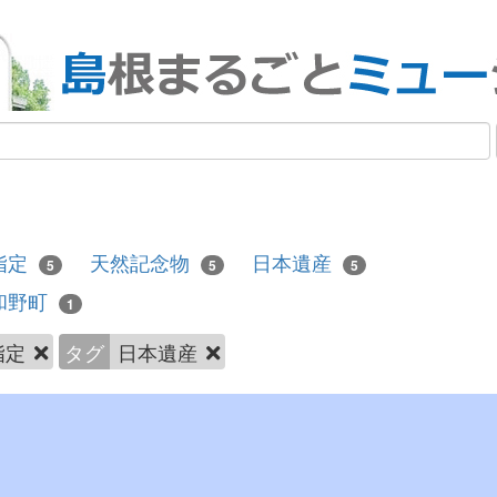
指定
天然記念物
日本遺産
5
5
5
和野町
1
指定
タグ
日本遺産