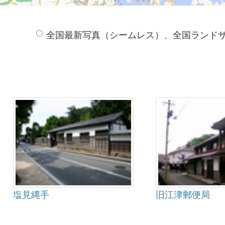
全国最新写真（シームレス）、全国ランド
塩見縄手
旧江津郵便局