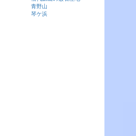
青野山
琴ケ浜