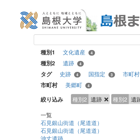
文化遺産
種別1
4
遺跡
種別2
4
史跡
国指定
市町
タグ
4
3
美郷町
市町村
4
種別2
遺跡
種別2
遺
絞り込み
一覧
石見銀山街道（尾道道）
石見銀山街道（尾道道）
沖丈遺跡