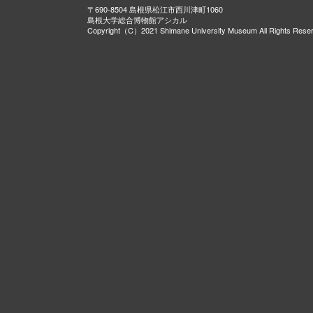
〒690-8504 島根県松江市西川津町1060
島根大学総合博物館アシカル
Copyright（C）2021 Shimane University Museum All Rights Rese