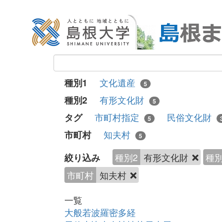
文化遺産
種別1
5
有形文化財
種別2
5
市町村指定
民俗文化財
タグ
5
知夫村
市町村
5
種別2
有形文化財
種別
絞り込み
市町村
知夫村
一覧
大般若波羅密多経