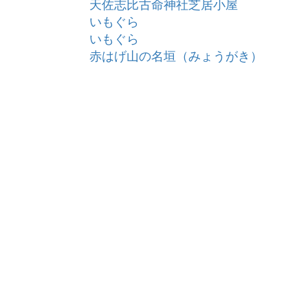
天佐志比古命神社芝居小屋
いもぐら
いもぐら
赤はげ山の名垣（みょうがき）