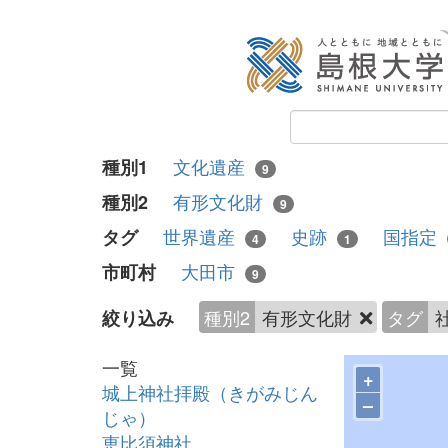
文化遺産
種別1
9
有形文化財
種別2
9
世界遺産
史跡
国指定
タグ
4
1
大田市
市町村
9
種別2
有形文化財
タグ
絞り込み
一覧
+
城上神社拝殿（きがみじん
–
じゃ）
恵比須神社