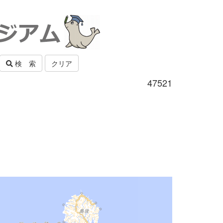
検 索
クリア
47521