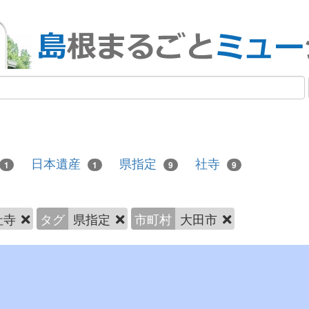
日本遺産
県指定
社寺
1
1
9
9
社寺
タグ
県指定
市町村
大田市