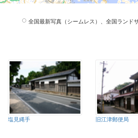
全国最新写真（シームレス）、全国ランド
塩見縄手
旧江津郵便局