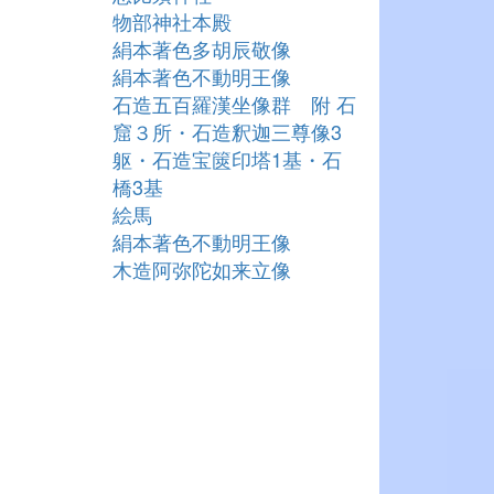
物部神社本殿
絹本著色多胡辰敬像
絹本著色不動明王像
石造五百羅漢坐像群 附 石
窟３所・石造釈迦三尊像3
躯・石造宝篋印塔1基・石
橋3基
絵馬
絹本著色不動明王像
木造阿弥陀如来立像