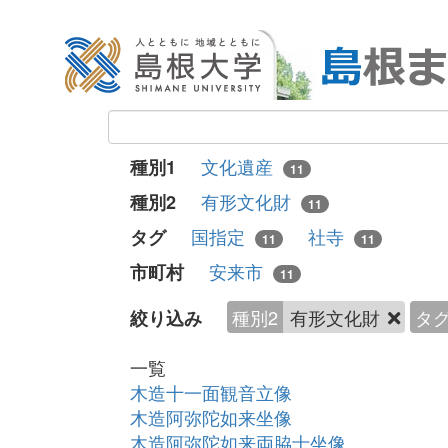
文化遺産
種別1
11
有形文化財
種別2
11
国指定
社寺
タグ
11
11
安来市
市町村
11
種別2
有形文化財
タ
絞り込み
一覧
木造十一面観音立像
木造阿弥陀如来坐像
木造阿弥陀如来両脇士坐像