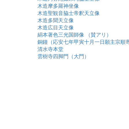
木造摩多羅神坐像
木造聖観音脇士帝釈天立像
木造多聞天立像
木造広目天立像
絹本著色三光国師像 （賛アリ）
銅鐘（応安七年甲寅十月一日願主宗順
清水寺本堂
雲樹寺四脚門（大門）