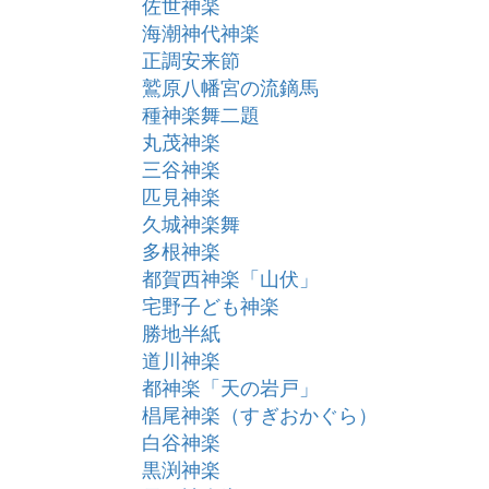
佐世神楽
海潮神代神楽
正調安来節
鷲原八幡宮の流鏑馬
種神楽舞二題
丸茂神楽
三谷神楽
匹見神楽
久城神楽舞
多根神楽
都賀西神楽「山伏」
宅野子ども神楽
勝地半紙
道川神楽
都神楽「天の岩戸」
椙尾神楽（すぎおかぐら）
白谷神楽
黒渕神楽