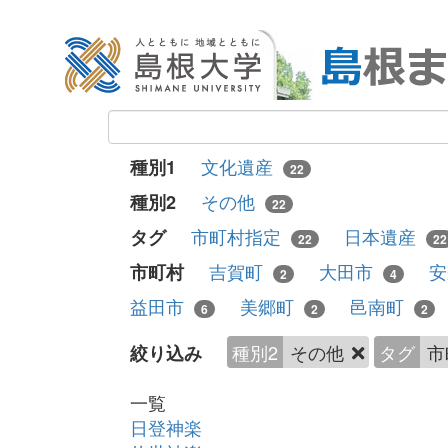
文化遺産
種別1
22
その他
種別2
22
市町村指定
日本遺産
タグ
22
22
吉賀町
大田市
市町村
2
4
益田市
美郷町
邑南町
6
2
2
種別2
その他
タグ
市
絞り込み
一覧
日登神楽