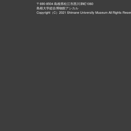
〒690-8504 島根県松江市西川津町1060
島根大学総合博物館アシカル
Copyright（C）2021 Shimane University Museum All Rights Rese