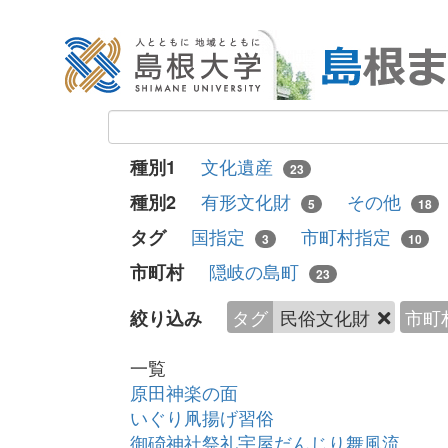
文化遺産
種別1
23
有形文化財
その他
種別2
5
18
国指定
市町村指定
タグ
3
10
隠岐の島町
市町村
23
タグ
民俗文化財
市町
絞り込み
一覧
原田神楽の面
いぐり凧揚げ習俗
御碕神社祭礼宇屋だんじり舞風流