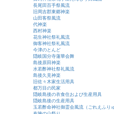
長尾田百手祭風流
旧周吉郡東郷神楽
山田客祭風流
代神楽
西村神楽
花生神社祭礼風流
御客神社祭礼風流
今津のとんど
隠岐国分寺蓮華会舞
島後原田神楽
水若酢神社祭礼風流
島後久見神楽
旧佐々木家生活用具
都万目の民家
隠岐島後の衣食住および生産用具
隠岐島後の生産用具
玉若酢命神社御霊会風流（ごれえふり
布施の山祭り