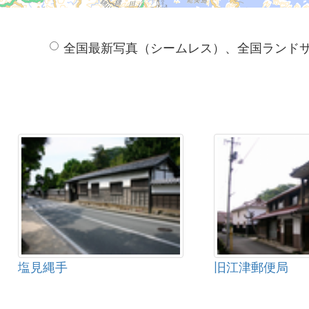
全国最新写真（シームレス）、全国ランド
塩見縄手
旧江津郵便局