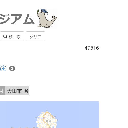
検 索
クリア
47516
指定
2
村
大田市