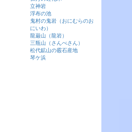
立神岩
浮布の池
鬼村の鬼岩（おにむらのお
にいわ）
龍巌山（龍岩）
三瓶山（さんべさん）
松代鉱山の霰石産地
琴ケ浜