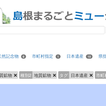
天然記念物
市町村指定
日本遺産
県
6
1
10
質鉱物
種別2
地質鉱物
タグ
日本遺産
市町