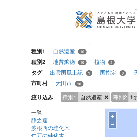
自然遺産
種別1
10
地質鉱物
植物
種別2
10
2
出雲国風土記
国指定
タグ
1
3
大田市
市町村
10
種別1
自然遺産
種別2
地
絞り込み
一覧
+
静之窟
–
波根西の珪化木
仁万の硅化木