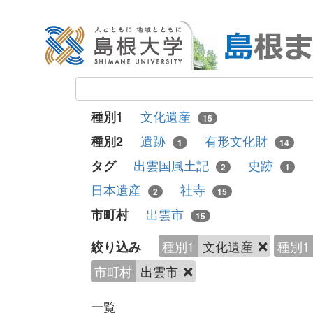
文化遺産
種別1
15
遺跡
有形文化財
種別2
1
14
出雲国風土記
史跡
タグ
2
1
日本遺産
社寺
2
15
出雲市
市町村
15
種別1
文化遺産
種別1
絞り込み
市町村
出雲市
一覧