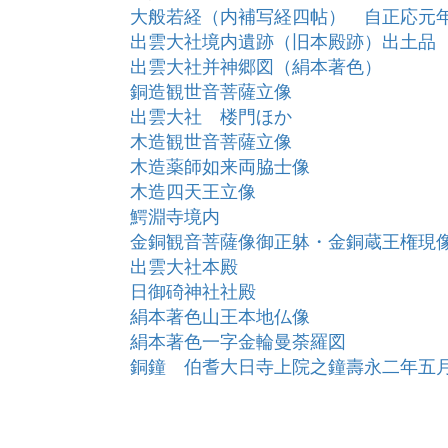
大般若経（内補写経四帖） 自正応元
出雲大社境内遺跡（旧本殿跡）出土品
出雲大社并神郷図（絹本著色）
銅造観世音菩薩立像
出雲大社 楼門ほか
木造観世音菩薩立像
木造薬師如来両脇士像
木造四天王立像
鰐淵寺境内
金銅観音菩薩像御正躰・金銅蔵王権現
出雲大社本殿
日御碕神社社殿
絹本著色山王本地仏像
絹本著色一字金輪曼荼羅図
銅鐘 伯耆大日寺上院之鐘壽永二年五