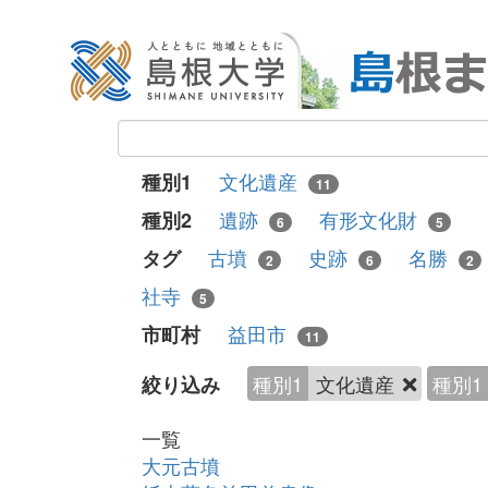
文化遺産
種別1
11
遺跡
有形文化財
種別2
6
5
古墳
史跡
名勝
タグ
2
6
2
社寺
5
益田市
市町村
11
種別1
文化遺産
種別1
絞り込み
一覧
大元古墳