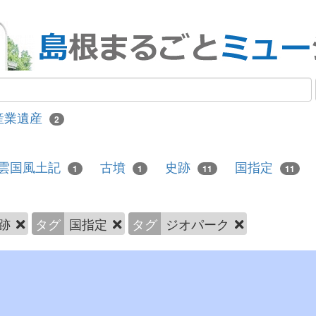
産業遺産
2
雲国風土記
古墳
史跡
国指定
1
1
11
11
跡
タグ
国指定
タグ
ジオパーク