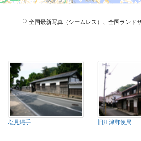
全国最新写真（シームレス）、全国ランド
塩見縄手
旧江津郵便局