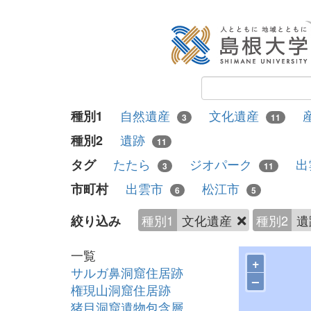
自然遺産
文化遺産
種別1
3
11
遺跡
種別2
11
たたら
ジオパーク
出
タグ
3
11
出雲市
松江市
市町村
6
5
種別1
文化遺産
種別2
遺
絞り込み
一覧
+
サルガ鼻洞窟住居跡
–
権現山洞窟住居跡
猪目洞窟遺物包含層