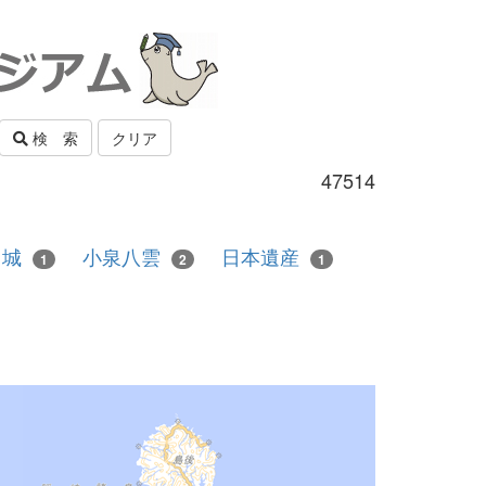
検 索
クリア
47514
城
小泉八雲
日本遺産
1
2
1