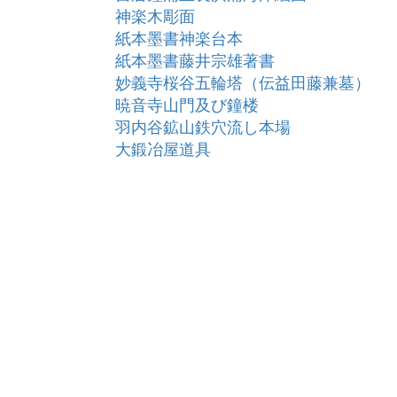
神楽木彫面
紙本墨書神楽台本
紙本墨書藤井宗雄著書
妙義寺桜谷五輪塔（伝益田藤兼墓）
暁音寺山門及び鐘楼
羽内谷鉱山鉄穴流し本場
大鍛冶屋道具