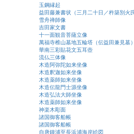
玉鋼縁起
益田藤兼書状（三月二十日／杵築別火
雪舟禅師像
吉田家文書
十一面観音菩薩立像
萬福寺椎山墓地五輪塔（伝益田兼見墓
華南三彩貼花文五耳壺
流仏三体像
木造阿弥陀如来坐像
木造釈迦如来坐像
木造薬師如来坐像
木造伝龍門士源坐像
木造弘法大師坐像
木造薬師如来坐像
神楽木彫面
諸国御客船帳
諸国御客船帳
自唐鐘浦至長浜浦海岸絵図