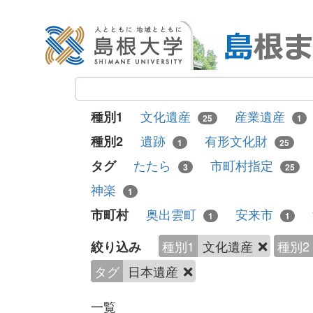
文化遺産
産業遺産
種別1
25
1
遺跡
有形文化財
種別2
1
25
たたら
市町村指定
タグ
3
25
神楽
1
奥出雲町
安来市
市町村
1
1
種別1
文化遺産
種別2
絞り込み
タグ
日本遺産
一覧