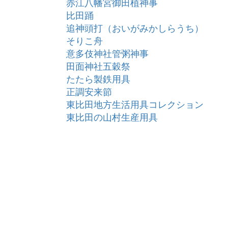
赤江八幡宮御田植神事
比田踊
追神頭打（おいがみかしらうち）
そりこ舟
意多伎神社管粥神事
田面神社五穀祭
たたら製鉄用具
正調安来節
東比田地方生活用具コレクション
東比田の山村生産用具