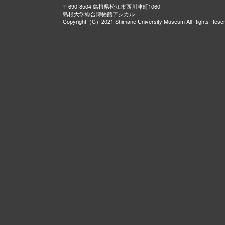
〒690-8504 島根県松江市西川津町1060
島根大学総合博物館アシカル
Copyright（C）2021 Shimane University Museum All Rights Rese