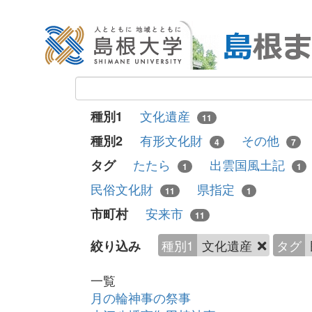
文化遺産
種別1
11
有形文化財
その他
種別2
4
7
たたら
出雲国風土記
タグ
1
1
民俗文化財
県指定
11
1
安来市
市町村
11
種別1
文化遺産
タグ
絞り込み
一覧
月の輪神事の祭事