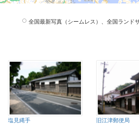
全国最新写真（シームレス）、全国ランド
塩見縄手
旧江津郵便局