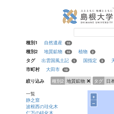
自然遺産
種別1
10
地質鉱物
植物
種別2
10
2
出雲国風土記
国指定
タグ
1
3
大田市
市町村
10
種別2
地質鉱物
タグ
日
絞り込み
一覧
+
静之窟
–
波根西の珪化木
仁万の硅化木