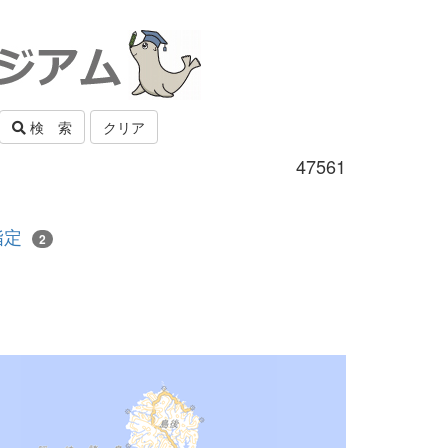
検 索
クリア
47561
指定
2