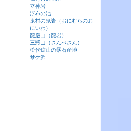
立神岩
浮布の池
鬼村の鬼岩（おにむらのお
にいわ）
龍巌山（龍岩）
三瓶山（さんべさん）
松代鉱山の霰石産地
琴ケ浜