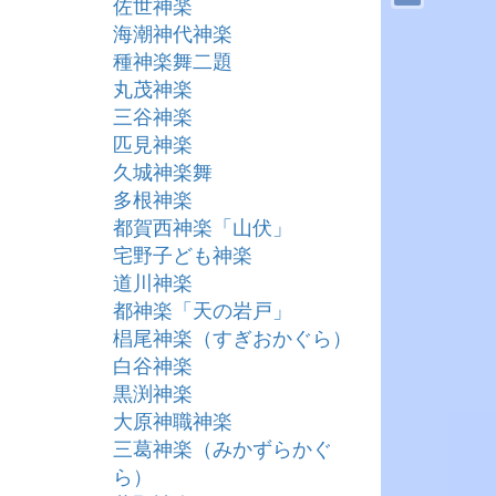
佐世神楽
海潮神代神楽
種神楽舞二題
丸茂神楽
三谷神楽
匹見神楽
久城神楽舞
多根神楽
都賀西神楽「山伏」
宅野子ども神楽
道川神楽
都神楽「天の岩戸」
椙尾神楽（すぎおかぐら）
白谷神楽
黒渕神楽
大原神職神楽
三葛神楽（みかずらかぐ
ら）