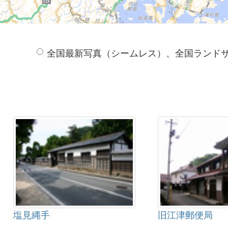
全国最新写真（シームレス）、全国ランド
塩見縄手
旧江津郵便局