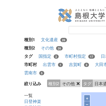
文化遺産
種別1
26
その他
種別2
26
国指定
市町村指定
日
タグ
2
17
出雲市
吉賀町
大田
市町村
1
3
雲南市
5
種別2
その他
タグ
日本
絞り込み
一覧
+
日登神楽
–