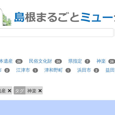
本遺産
民俗文化財
県指定
神楽
26
26
7
26
市
江津市
津和野町
浜田市
益
2
1
1
2
遺産
タグ
神楽