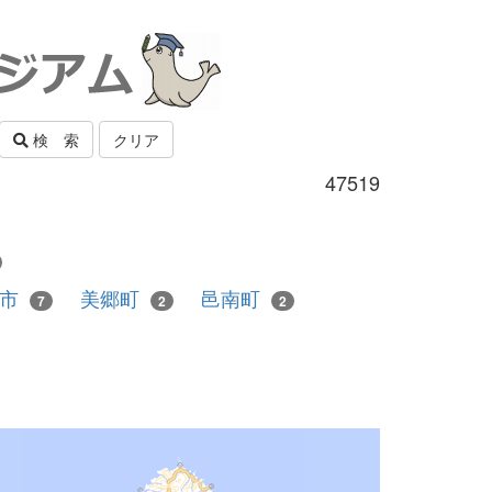
検 索
クリア
47519
田市
美郷町
邑南町
7
2
2