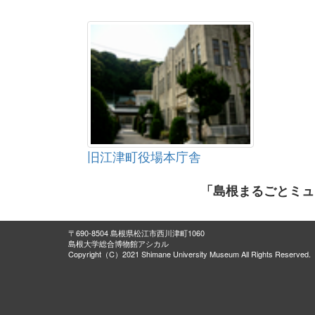
旧江津町役場本庁舎
「島根まるごとミュ
〒690-8504 島根県松江市西川津町1060
島根大学総合博物館アシカル
Copyright（C）2021 Shimane University Museum All Rights Reserved.