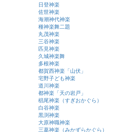
日登神楽
佐世神楽
海潮神代神楽
種神楽舞二題
丸茂神楽
三谷神楽
匹見神楽
久城神楽舞
多根神楽
都賀西神楽「山伏」
宅野子ども神楽
道川神楽
都神楽「天の岩戸」
椙尾神楽（すぎおかぐら）
白谷神楽
黒渕神楽
大原神職神楽
三葛神楽（みかずらかぐら）