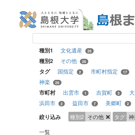
文化遺産
種別1
26
その他
種別2
26
国指定
市町村指定
タグ
2
17
神楽
26
出雲市
吉賀町
市町村
1
3
浜田市
益田市
美郷町
2
7
2
種別2
その他
タグ
神
絞り込み
一覧