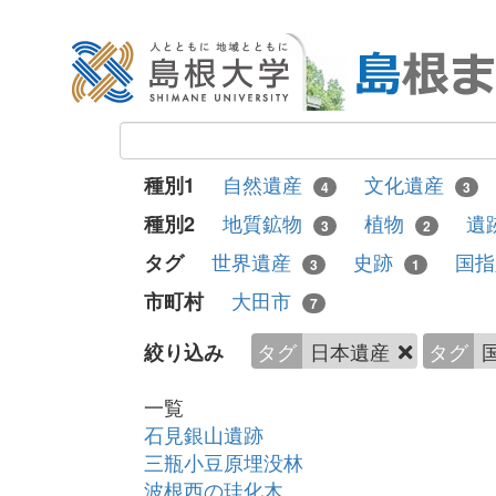
自然遺産
文化遺産
種別1
4
3
地質鉱物
植物
遺
種別2
3
2
世界遺産
史跡
国
タグ
3
1
大田市
市町村
7
タグ
日本遺産
タグ
絞り込み
一覧
石見銀山遺跡
三瓶小豆原埋没林
波根西の珪化木