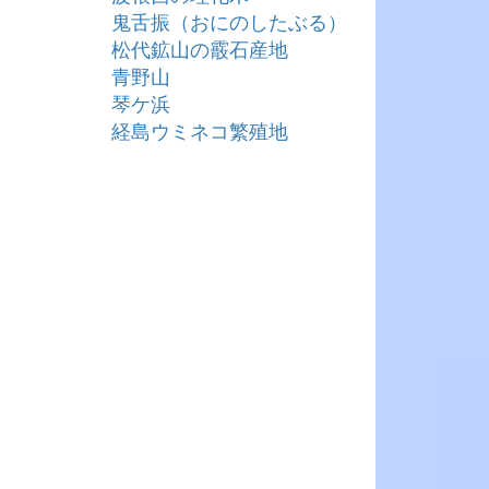
鬼舌振（おにのしたぶる）
松代鉱山の霰石産地
青野山
琴ケ浜
経島ウミネコ繁殖地