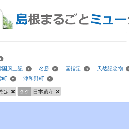
1
雲国風土記
名勝
国指定
天然記念物
1
2
8
雲町
津和野町
2
1
指定
タグ
日本遺産