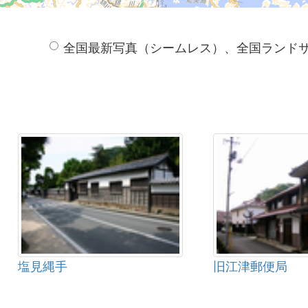
全国最新写真（シームレス）、全国ランド
塩見縄手
旧江津郵便局