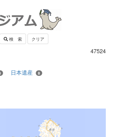
検 索
クリア
47524
日本遺産
8
8