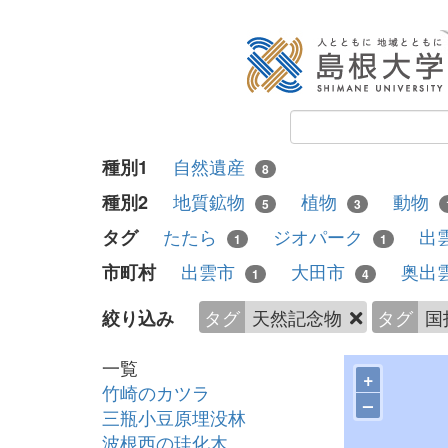
自然遺産
種別1
8
地質鉱物
植物
動物
種別2
5
3
たたら
ジオパーク
出
タグ
1
1
出雲市
大田市
奥出
市町村
1
4
タグ
天然記念物
タグ
国
絞り込み
一覧
+
竹崎のカツラ
–
三瓶小豆原埋没林
波根西の珪化木