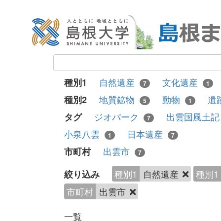
自然遺産
文化遺産
種別1
7
1
地質鉱物
動物
遺
種別2
5
1
ジオパーク
出雲国風土
タグ
7
小泉八雲
日本遺産
1
7
出雲市
市町村
7
種別1
自然遺産
種別1
絞り込み
市町村
出雲市
一覧