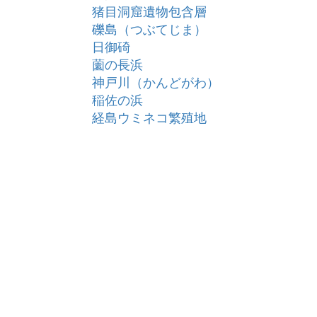
猪目洞窟遺物包含層
礫島（つぶてじま）
日御碕
薗の長浜
神戸川（かんどがわ）
稲佐の浜
経島ウミネコ繁殖地