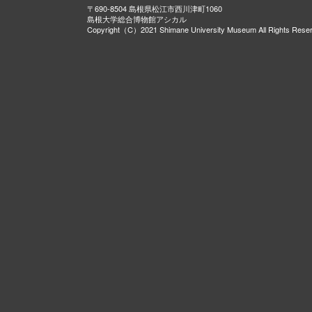
〒690-8504 島根県松江市西川津町1060
島根大学総合博物館アシカル
Copyright（C）2021 Shimane University Museum All Rights Rese