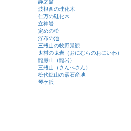
静之窟
波根西の珪化木
仁万の硅化木
立神岩
定めの松
浮布の池
三瓶山の牧野景観
鬼村の鬼岩（おにむらのおにいわ）
龍巌山（龍岩）
三瓶山（さんべさん）
松代鉱山の霰石産地
琴ケ浜