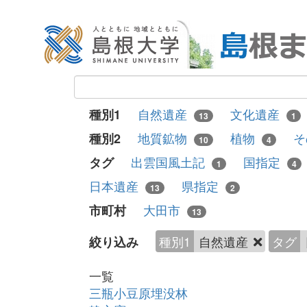
自然遺産
文化遺産
種別1
13
1
地質鉱物
植物
そ
種別2
10
4
出雲国風土記
国指定
タグ
1
4
日本遺産
県指定
13
2
大田市
市町村
13
種別1
自然遺産
タグ
絞り込み
一覧
三瓶小豆原埋没林