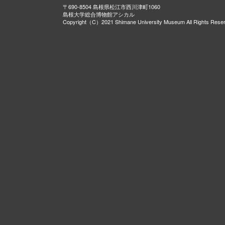
〒690-8504 島根県松江市西川津町1060
島根大学総合博物館アシカル
Copyright（C）2021 Shimane University Museum All Rights Rese