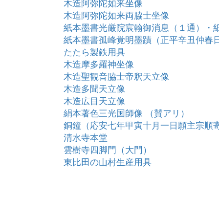
木造阿弥陀如来坐像
木造阿弥陀如来両脇士坐像
紙本墨書光厳院宸翰御消息（１通）・
紙本墨書孤峰覚明墨蹟（正平辛丑仲春
たたら製鉄用具
木造摩多羅神坐像
木造聖観音脇士帝釈天立像
木造多聞天立像
木造広目天立像
絹本著色三光国師像 （賛アリ）
銅鐘（応安七年甲寅十月一日願主宗順
清水寺本堂
雲樹寺四脚門（大門）
東比田の山村生産用具