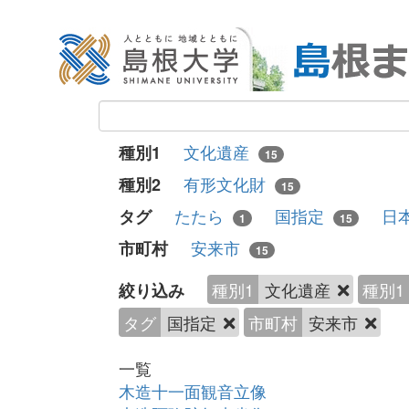
文化遺産
種別1
15
有形文化財
種別2
15
たたら
国指定
日
タグ
1
15
安来市
市町村
15
種別1
文化遺産
種別1
絞り込み
タグ
国指定
市町村
安来市
一覧
木造十一面観音立像