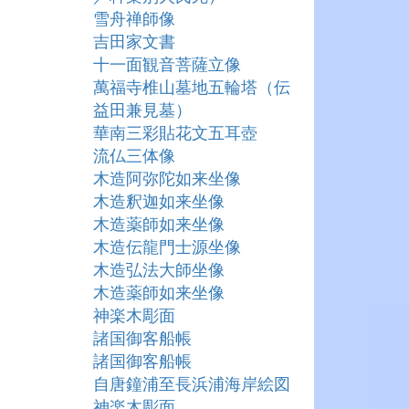
雪舟禅師像
吉田家文書
十一面観音菩薩立像
萬福寺椎山墓地五輪塔（伝
益田兼見墓）
華南三彩貼花文五耳壺
流仏三体像
木造阿弥陀如来坐像
木造釈迦如来坐像
木造薬師如来坐像
木造伝龍門士源坐像
木造弘法大師坐像
木造薬師如来坐像
神楽木彫面
諸国御客船帳
諸国御客船帳
自唐鐘浦至長浜浦海岸絵図
神楽木彫面