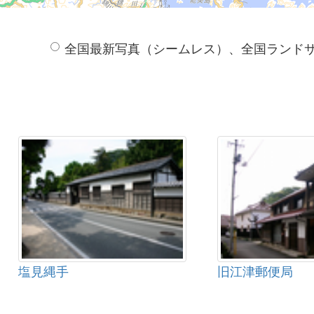
全国最新写真（シームレス）、全国ランド
塩見縄手
旧江津郵便局