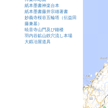
紙本墨書神楽台本
紙本墨書藤井宗雄著書
妙義寺桜谷五輪塔（伝益田
藤兼墓）
暁音寺山門及び鐘楼
羽内谷鉱山鉄穴流し本場
大鍛冶屋道具