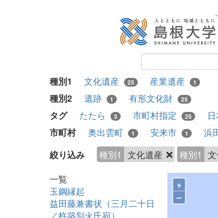
文化遺産
産業遺産
種別1
25
1
遺跡
有形文化財
種別2
1
25
たたら
市町村指定
日
タグ
3
25
奥出雲町
安来市
浜
市町村
1
1
種別1
文化遺産
種別1
文
絞り込み
一覧
+
玉鋼縁起
–
益田藤兼書状（三月二十日
／杵築別火氏宛）