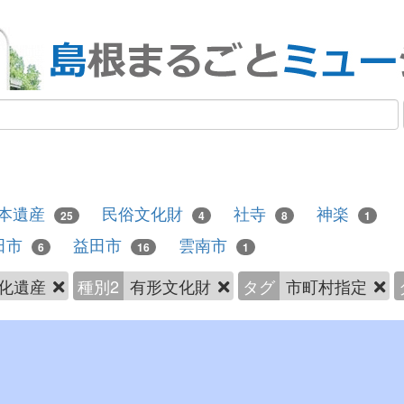
本遺産
民俗文化財
社寺
神楽
25
4
8
1
田市
益田市
雲南市
6
16
1
化遺産
種別2
有形文化財
タグ
市町村指定