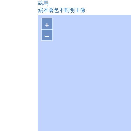
絵馬
絹本著色不動明王像
木造阿弥陀如来立像
+
勝源寺東照宮 附 棟礼２枚
–