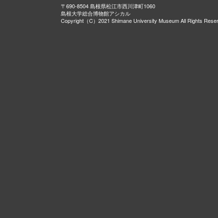
〒690-8504 島根県松江市西川津町1060
島根大学総合博物館アシカル
Copyright（C）2021 Shimane University Museum All Rights Rese