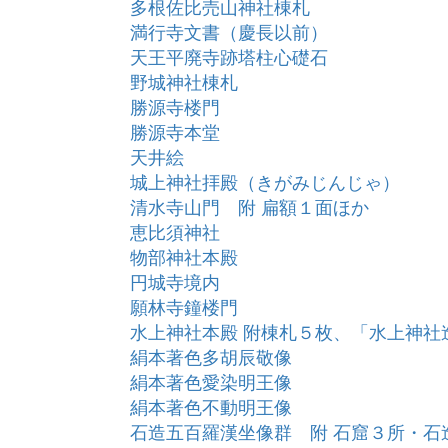
多根佐比売山神社棟札
満行寺文書（慶長以前）
天王平廃寺跡塔柱心礎石
野城神社棟札
勝源寺楼門
勝源寺本堂
天井絵
城上神社拝殿（きがみじんじゃ）
清水寺山門 附 扁額１面ほか
恵比須神社
物部神社本殿
円城寺境内
願林寺鐘楼門
水上神社本殿 附棟札５枚、「水上神社
絹本著色多胡辰敬像
絹本著色愛染明王像
絹本著色不動明王像
石造五百羅漢坐像群 附 石窟３所・石