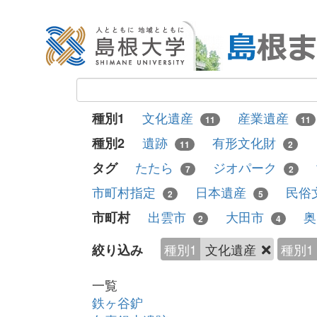
文化遺産
産業遺産
種別1
11
11
遺跡
有形文化財
種別2
11
2
たたら
ジオパーク
タグ
7
2
市町村指定
日本遺産
民俗
2
5
出雲市
大田市
市町村
2
4
種別1
文化遺産
種別1
絞り込み
一覧
鉄ヶ谷鈩