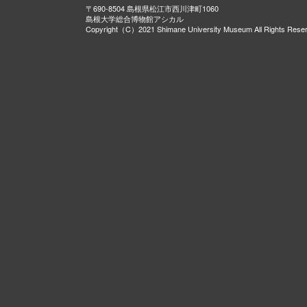
〒690-8504 島根県松江市西川津町1060
島根大学総合博物館アシカル
Copyright（C）2021 Shimane University Museum All Rights Rese