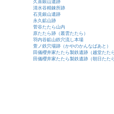
久喜銀山遺跡
清水谷精錬所跡
石見銀山遺跡
永久鉱山跡
菅谷たたら山内
原たたら跡（叢雲たたら）
羽内谷鉱山鉄穴流し本場
萱ノ鉄穴場跡（かやのかんなばあと）
田儀櫻井家たたら製鉄遺跡（越堂たた
田儀櫻井家たたら製鉄遺跡（朝日たた