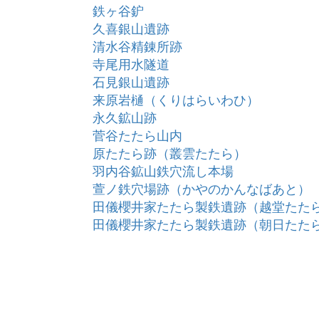
鉄ヶ谷鈩
久喜銀山遺跡
清水谷精錬所跡
寺尾用水隧道
石見銀山遺跡
来原岩樋（くりはらいわひ）
永久鉱山跡
菅谷たたら山内
原たたら跡（叢雲たたら）
羽内谷鉱山鉄穴流し本場
萱ノ鉄穴場跡（かやのかんなばあと）
田儀櫻井家たたら製鉄遺跡（越堂たた
田儀櫻井家たたら製鉄遺跡（朝日たた