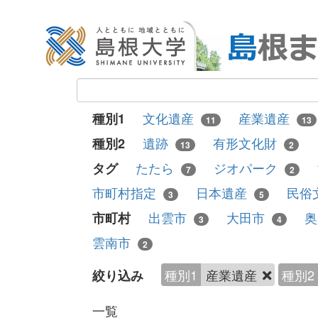
文化遺産
産業遺産
種別1
11
13
遺跡
有形文化財
種別2
13
2
たたら
ジオパーク
タグ
7
2
市町村指定
日本遺産
民俗
3
5
出雲市
大田市
市町村
3
4
雲南市
2
種別1
産業遺産
種別2
絞り込み
一覧