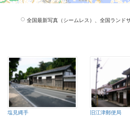
全国最新写真（シームレス）、全国ランド
塩見縄手
旧江津郵便局