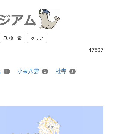
検 索
クリア
47537
城
小泉八雲
社寺
1
3
3