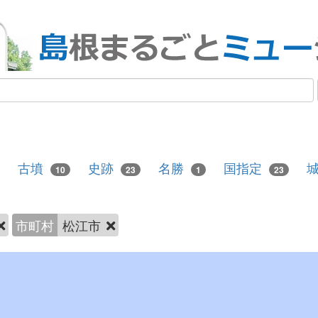
古墳
史跡
名勝
国指定
10
23
1
23
市町村
松江市