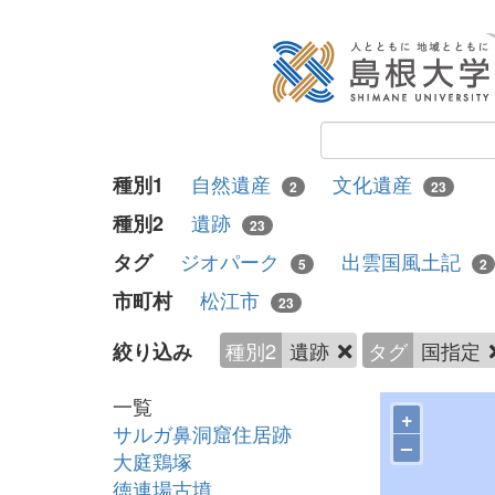
自然遺産
文化遺産
種別1
2
23
遺跡
種別2
23
ジオパーク
出雲国風土記
タグ
5
2
松江市
市町村
23
種別2
遺跡
タグ
国指定
絞り込み
一覧
+
サルガ鼻洞窟住居跡
–
大庭鶏塚
徳連場古墳