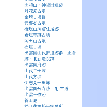
田和山・神後田遺跡
丹花庵古墳
金崎古墳群
安部谷古墳
権現山洞窟住居跡
岩屋寺跡古墳
岡田山古墳
石屋古墳
出雲国山代郷遺跡群 正倉
跡・北新造院跡
出雲国府跡
山代二子塚
山代方墳
伊志見一里塚
出雲国分寺跡 附 古道
出雲玉作跡
菅田庵
松江藩主松平家墓所