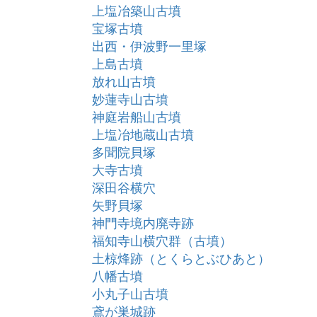
上塩冶築山古墳
宝塚古墳
出西・伊波野一里塚
上島古墳
放れ山古墳
妙蓮寺山古墳
神庭岩船山古墳
上塩冶地蔵山古墳
多聞院貝塚
大寺古墳
深田谷横穴
矢野貝塚
神門寺境内廃寺跡
福知寺山横穴群（古墳）
土椋烽跡（とくらとぶひあと）
八幡古墳
小丸子山古墳
鳶が巣城跡