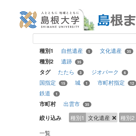
自然遺産
文化遺産
種別1
1
35
遺跡
種別2
35
たたら
ジオパーク
タグ
3
6
国指定
城
市町村指定
15
1
12
鉄道
1
出雲市
市町村
35
種別1
文化遺産
種別2
絞り込み
一覧