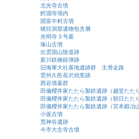
北光寺古墳
鰐淵寺境内
国富中村古墳
猪目洞窟遺物包含層
光明寺３号墓
塚山古墳
出雲国山陰道跡
新川鉄橋銃弾跡
旧海軍大社基地遺跡群 主滑走路
雲州久邑長沢焼窯跡
西谷墳墓群
田儀櫻井家たたら製鉄遺跡（越堂たた
田儀櫻井家たたら製鉄遺跡（朝日たた
田儀櫻井家たたら製鉄遺跡（宮本鍛冶
小坂古墳
荒神谷遺跡
今市大念寺古墳