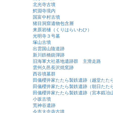
北光寺古墳
鰐淵寺境内
国富中村古墳
猪目洞窟遺物包含層
来原岩樋（くりはらいわひ）
光明寺３号墓
塚山古墳
出雲国山陰道跡
新川鉄橋銃弾跡
旧海軍大社基地遺跡群 主滑走路
雲州久邑長沢焼窯跡
西谷墳墓群
田儀櫻井家たたら製鉄遺跡（越堂たた
田儀櫻井家たたら製鉄遺跡（朝日たた
田儀櫻井家たたら製鉄遺跡（宮本鍛冶
小坂古墳
荒神谷遺跡
今市大念寺古墳