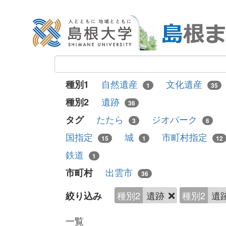
自然遺産
文化遺産
種別1
1
35
遺跡
種別2
36
たたら
ジオパーク
タグ
3
6
国指定
城
市町村指定
15
1
12
鉄道
1
出雲市
市町村
36
種別2
遺跡
種別2
遺
絞り込み
一覧