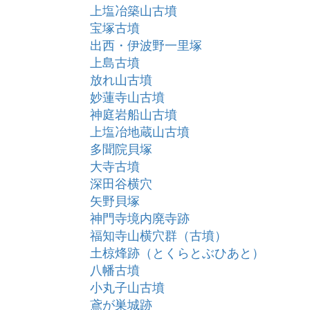
上塩冶築山古墳
宝塚古墳
出西・伊波野一里塚
上島古墳
放れ山古墳
妙蓮寺山古墳
神庭岩船山古墳
上塩冶地蔵山古墳
多聞院貝塚
大寺古墳
深田谷横穴
矢野貝塚
神門寺境内廃寺跡
福知寺山横穴群（古墳）
土椋烽跡（とくらとぶひあと）
八幡古墳
小丸子山古墳
鳶が巣城跡