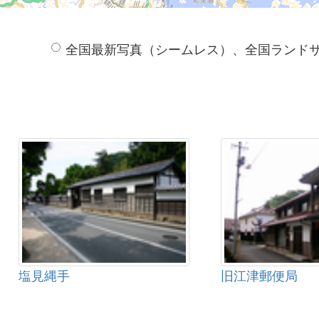
全国最新写真（シームレス）、全国ランド
塩見縄手
旧江津郵便局