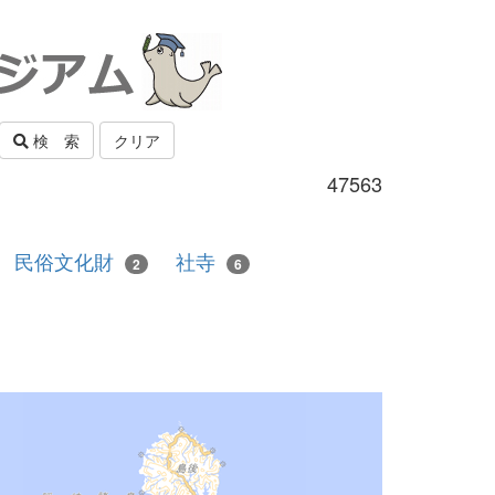
検 索
クリア
47563
民俗文化財
社寺
2
6