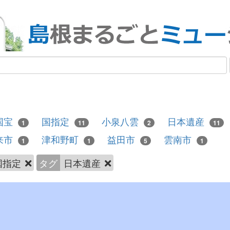
国宝
国指定
小泉八雲
日本遺産
1
11
2
11
来市
津和野町
益田市
雲南市
1
1
5
1
国指定
タグ
日本遺産