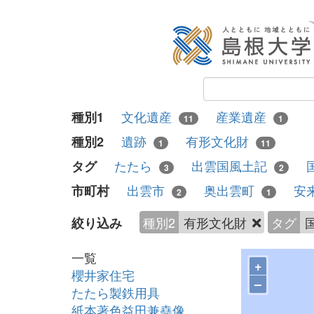
文化遺産
産業遺産
種別1
11
1
遺跡
有形文化財
種別2
1
11
たたら
出雲国風土記
タグ
3
2
出雲市
奥出雲町
安
市町村
2
1
種別2
有形文化財
タグ
絞り込み
一覧
+
櫻井家住宅
–
たたら製鉄用具
紙本著色益田兼堯像