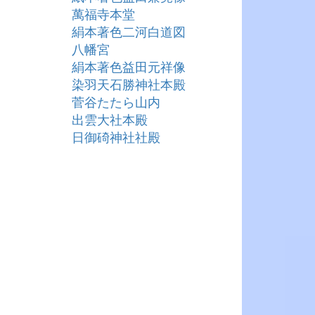
萬福寺本堂
絹本著色二河白道図
八幡宮
絹本著色益田元祥像
染羽天石勝神社本殿
菅谷たたら山内
出雲大社本殿
日御碕神社社殿