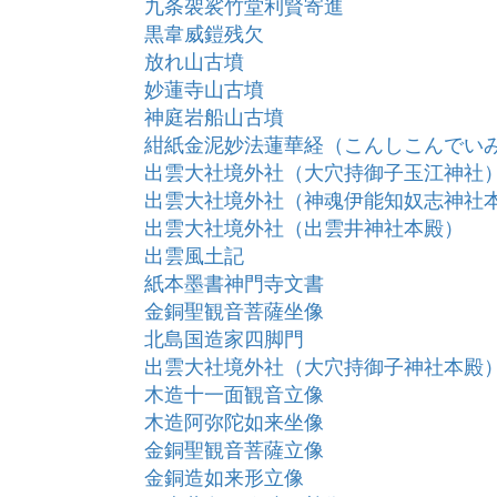
九条袈裟竹堂利賢寄進
黒韋威鎧残欠
放れ山古墳
妙蓮寺山古墳
神庭岩船山古墳
紺紙金泥妙法蓮華経（こんしこんでい
出雲大社境外社（大穴持御子玉江神社
出雲大社境外社（神魂伊能知奴志神社
出雲大社境外社（出雲井神社本殿）
出雲風土記
紙本墨書神門寺文書
金銅聖観音菩薩坐像
北島国造家四脚門
出雲大社境外社（大穴持御子神社本殿
木造十一面観音立像
木造阿弥陀如来坐像
金銅聖観音菩薩立像
金銅造如来形立像