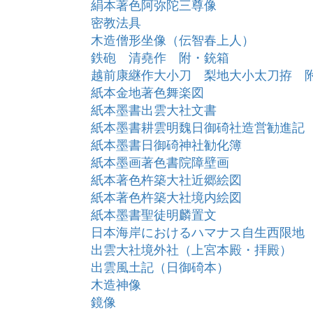
絹本著色阿弥陀三尊像
密教法具
木造僧形坐像（伝智春上人）
鉄砲 清堯作 附・銃箱
越前康継作大小刀 梨地大小太刀拵 
紙本金地著色舞楽図
紙本墨書出雲大社文書
紙本墨書耕雲明魏日御碕社造営勧進記
紙本墨書日御碕神社勧化簿
紙本墨画著色書院障壁画
紙本著色杵築大社近郷絵図
紙本著色杵築大社境内絵図
紙本墨書聖徒明麟置文
日本海岸におけるハマナス自生西限地
出雲大社境外社（上宮本殿・拝殿）
出雲風土記（日御碕本）
木造神像
鏡像