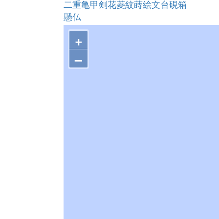
二重亀甲剣花菱紋蒔絵文台硯箱
懸仏
鉄砲（清堯作） 附・銃箱及び関係文
+
光明寺３号墓
宇賀神社の獅子舞
–
見々久神楽
日御碕の黄金孟宗群落
藤間家住宅
多久神社のささら舞
須佐神社の念仏踊
三谷神社獅子舞
埼田神社青獅子舞
唐川神楽
猪目洞窟遺跡出土遺物
旧大社駅 鉄道施設・旧鉄道敷地
雲州久邑長沢焼窯跡
絹本著色不動明王像
絹本著色文殊菩薩像