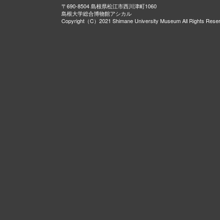
〒690-8504 島根県松江市西川津町1060
島根大学総合博物館アシカル
Copyright（C）2021 Shimane University Museum All Rights Rese