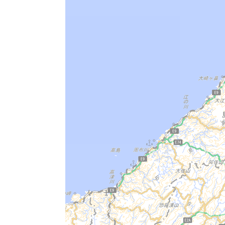
絹本著色天台大師像
絹本著色釈迦三尊十六善神像
絹本著色両界曼荼羅図
絹本著色種子両界曼荼羅図
木造薬師如来坐像
舞楽面納曽利
二十五条袈裟及び九条袈裟 孤峰覚明
須佐神社本殿
小坂古墳
出雲平野の衣食住および生産用具
大社町の吉兆（幡） 附・吉兆原図１
大社町の吉兆神事