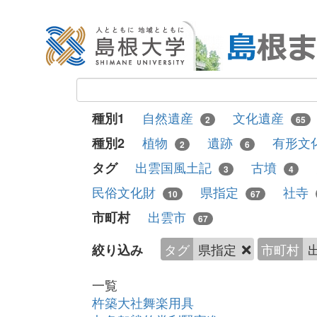
自然遺産
文化遺産
種別1
2
65
植物
遺跡
有形文
種別2
2
6
出雲国風土記
古墳
タグ
3
4
民俗文化財
県指定
社寺
10
67
出雲市
市町村
67
タグ
県指定
市町村
絞り込み
一覧
杵築大社舞楽用具