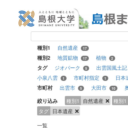
自然遺産
種別1
17
地質鉱物
植物
種別2
17
2
ジオパーク
出雲国風土
タグ
5
小泉八雲
市町村指定
日本
1
1
出雲市
大田市
市町村
5
10
種別1
自然遺産
種別1
絞り込み
タグ
日本遺産
一覧