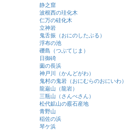
静之窟
波根西の珪化木
仁万の硅化木
立神岩
鬼舌振（おにのしたぶる）
浮布の池
礫島（つぶてじま）
日御碕
薗の長浜
神戸川（かんどがわ）
鬼村の鬼岩（おにむらのおにいわ）
龍巌山（龍岩）
三瓶山（さんべさん）
松代鉱山の霰石産地
青野山
稲佐の浜
琴ケ浜