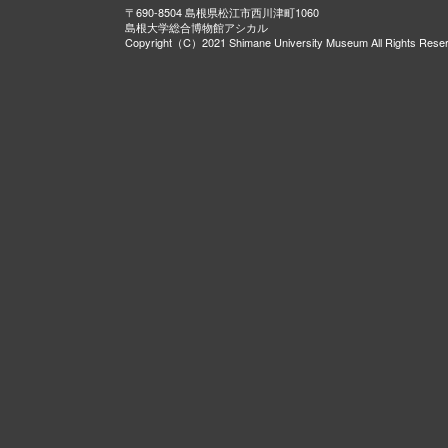
〒690-8504 島根県松江市西川津町1060
島根大学総合博物館アシカル
Copyright（C）2021 Shimane University Museum All Rights Rese