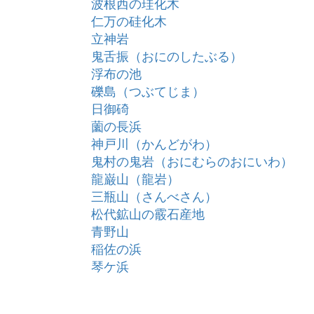
波根西の珪化木
仁万の硅化木
立神岩
鬼舌振（おにのしたぶる）
浮布の池
礫島（つぶてじま）
日御碕
薗の長浜
神戸川（かんどがわ）
鬼村の鬼岩（おにむらのおにいわ）
龍巌山（龍岩）
三瓶山（さんべさん）
松代鉱山の霰石産地
青野山
稲佐の浜
琴ケ浜