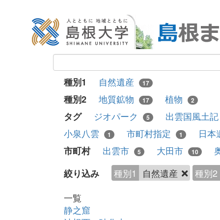
自然遺産
種別1
17
地質鉱物
植物
種別2
17
2
ジオパーク
出雲国風土
タグ
5
小泉八雲
市町村指定
日本
1
1
出雲市
大田市
市町村
5
10
種別1
自然遺産
種別2
絞り込み
一覧
静之窟