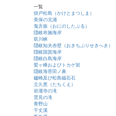
一覧
掛戸松島（かけとまつしま）
美保の北浦
鬼舌振（おにのしたぶる）
隠岐布施海岸
双川峡
隠岐知夫赤壁（おきちぶりせきへき）
隠岐国賀海岸
隠岐白島海岸
鷲ヶ峰およびトカゲ岩
隠岐海苔田ノ鼻
鑪崎及び松島磁石石
立久恵（たちくえ）
岩瀧寺の滝
雲見の滝
青野山
千丈溪