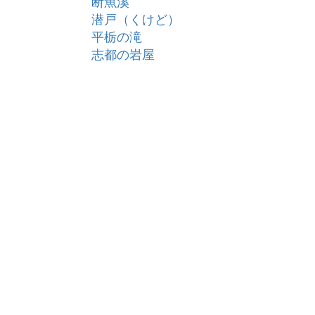
断魚溪
潜戸（くけど）
平栃の滝
志都の岩屋