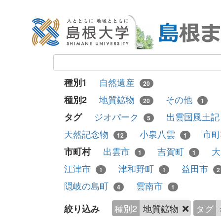
自然遺産
種別1
20
地質鉱物
その他
種別2
20
1
ジオパーク
出雲国風土
タグ
5
天然記念物
小泉八雲
市
12
1
出雲市
吉賀町
市町村
1
1
江津市
津和野町
益田市
1
1
2
隠岐の島町
雲南市
4
1
種別2
地質鉱物
タグ
絞り込み