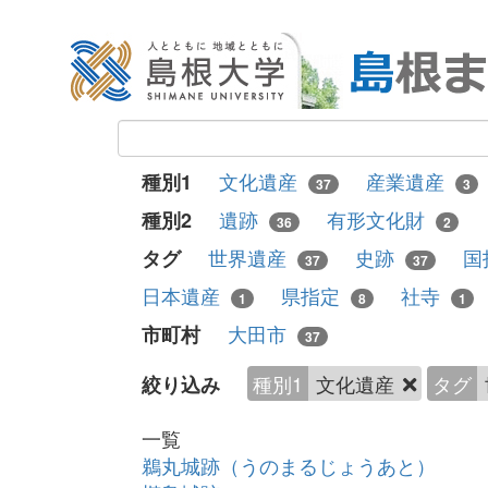
文化遺産
産業遺産
種別1
37
3
遺跡
有形文化財
種別2
36
2
世界遺産
史跡
国
タグ
37
37
日本遺産
県指定
社寺
1
8
1
大田市
市町村
37
種別1
文化遺産
タグ
絞り込み
一覧
鵜丸城跡（うのまるじょうあと）