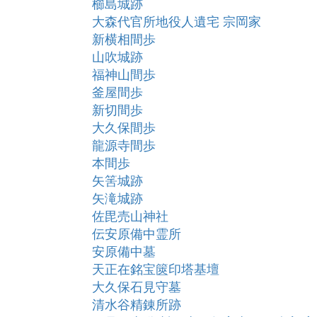
櫛島城跡
大森代官所地役人遺宅 宗岡家
新横相間歩
山吹城跡
福神山間歩
釜屋間歩
新切間歩
大久保間歩
龍源寺間歩
本間歩
矢筈城跡
矢滝城跡
佐毘売山神社
伝安原備中霊所
安原備中墓
天正在銘宝篋印塔基壇
大久保石見守墓
清水谷精錬所跡