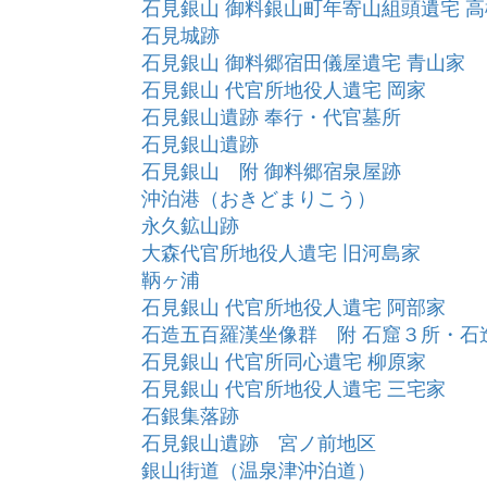
石見銀山 御料銀山町年寄山組頭遺宅 
石見城跡
石見銀山 御料郷宿田儀屋遺宅 青山家
石見銀山 代官所地役人遺宅 岡家
石見銀山遺跡 奉行・代官墓所
石見銀山遺跡
石見銀山 附 御料郷宿泉屋跡
沖泊港（おきどまりこう）
永久鉱山跡
大森代官所地役人遺宅 旧河島家
鞆ヶ浦
石見銀山 代官所地役人遺宅 阿部家
石造五百羅漢坐像群 附 石窟３所・石
石見銀山 代官所同心遺宅 柳原家
石見銀山 代官所地役人遺宅 三宅家
石銀集落跡
石見銀山遺跡 宮ノ前地区
銀山街道（温泉津沖泊道）