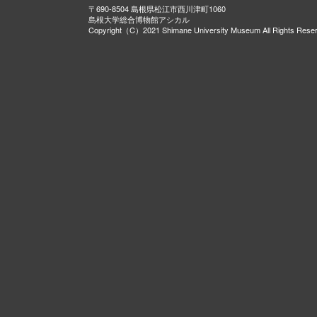
〒690-8504 島根県松江市西川津町1060
島根大学総合博物館アシカル
Copyright（C）2021 Shimane University Museum All Rights Rese