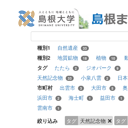
自然遺産
種別1
33
地質鉱物
植物
種別2
18
10
たたら
ジオパーク
タグ
2
9
天然記念物
小泉八雲
日
33
2
出雲市
大田市
市町村
3
5
浜田市
海士町
益田市
2
1
1
雲南市
1
タグ
天然記念物
タグ
絞り込み