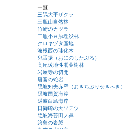
一覧
三隅大平ザクラ
三瓶山自然林
竹崎のカツラ
三瓶小豆原埋没林
クロキヅタ産地
波根西の珪化木
鬼舌振（おにのしたぶる）
高尾暖地性濶葉樹林
岩屋寺の切開
唐音の蛇岩
隠岐知夫赤壁（おきちぶりせきへき）
隠岐国賀海岸
隠岐白島海岸
日御碕の大ソテツ
隠岐海苔田ノ鼻
築島の岩脈