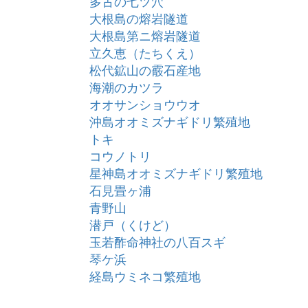
多古の七ツ穴
大根島の熔岩隧道
大根島第ニ熔岩隧道
立久恵（たちくえ）
松代鉱山の霰石産地
海潮のカツラ
オオサンショウウオ
沖島オオミズナギドリ繁殖地
トキ
コウノトリ
星神島オオミズナギドリ繁殖地
石見畳ヶ浦
青野山
潜戸（くけど）
玉若酢命神社の八百スギ
琴ケ浜
経島ウミネコ繁殖地