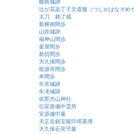
櫛島城跡
辻が花染丁子文道服（つじがはなぞめ
太刀 銘了戒
新横相間歩
山吹城跡
福神山間歩
釜屋間歩
新切間歩
大久保間歩
龍源寺間歩
本間歩
矢筈城跡
矢滝城跡
佐毘売山神社
伝安原備中霊所
安原備中墓
天正在銘宝篋印塔基壇
大久保石見守墓