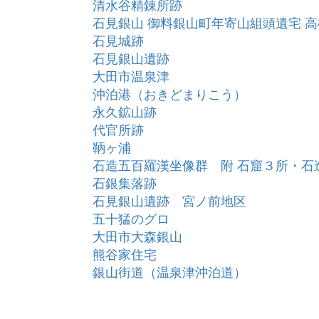
清水谷精錬所跡
石見銀山 御料銀山町年寄山組頭遺宅 
石見城跡
石見銀山遺跡
大田市温泉津
沖泊港（おきどまりこう）
永久鉱山跡
代官所跡
鞆ヶ浦
石造五百羅漢坐像群 附 石窟３所・石
石銀集落跡
石見銀山遺跡 宮ノ前地区
五十猛のグロ
大田市大森銀山
熊谷家住宅
銀山街道（温泉津沖泊道）