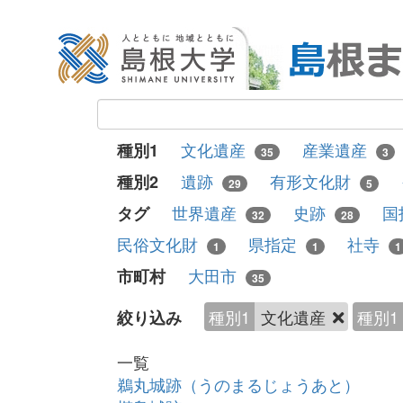
文化遺産
産業遺産
種別1
35
3
遺跡
有形文化財
種別2
29
5
世界遺産
史跡
国
タグ
32
28
民俗文化財
県指定
社寺
1
1
1
大田市
市町村
35
種別1
文化遺産
種別1
絞り込み
一覧
鵜丸城跡（うのまるじょうあと）