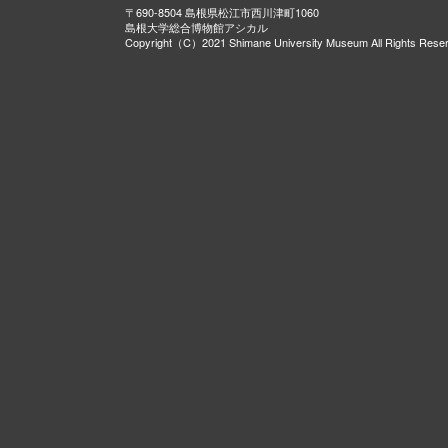
〒690-8504 島根県松江市西川津町1060
島根大学総合博物館アシカル
Copyright（C）2021 Shimane University Museum All Rights Rese