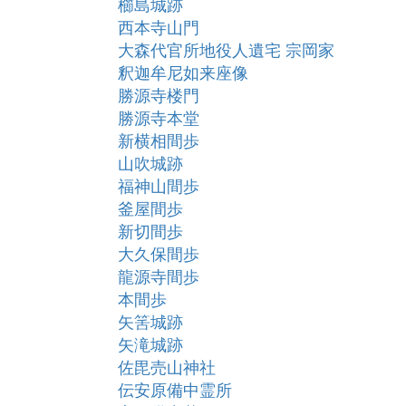
櫛島城跡
西本寺山門
大森代官所地役人遺宅 宗岡家
釈迦牟尼如来座像
勝源寺楼門
勝源寺本堂
新横相間歩
山吹城跡
福神山間歩
釜屋間歩
新切間歩
大久保間歩
龍源寺間歩
本間歩
矢筈城跡
矢滝城跡
佐毘売山神社
伝安原備中霊所