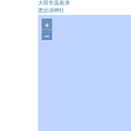
大田市温泉津
恵比須神社
沖泊港（おきどまりこう）
+
永久鉱山跡
代官所跡
–
大森代官所地役人遺宅 旧河島家
井戸神社
鞆ヶ浦
石見銀山 代官所地役人遺宅 阿部家
石造五百羅漢坐像群 附 石窟３所・石
石見銀山 代官所同心遺宅 柳原家
石見銀山 代官所地役人遺宅 三宅家
石銀集落跡
石見銀山遺跡 宮ノ前地区
絵馬
大田市大森銀山
熊谷家住宅
銀山街道（温泉津沖泊道）