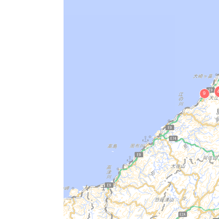
勝源寺東照宮 附 棟礼２枚