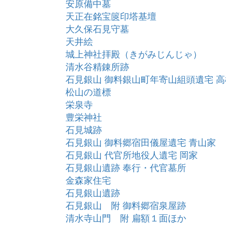
安原備中墓
天正在銘宝篋印塔基壇
大久保石見守墓
天井絵
城上神社拝殿（きがみじんじゃ）
清水谷精錬所跡
石見銀山 御料銀山町年寄山組頭遺宅 
松山の道標
栄泉寺
豊栄神社
石見城跡
石見銀山 御料郷宿田儀屋遺宅 青山家
石見銀山 代官所地役人遺宅 岡家
石見銀山遺跡 奉行・代官墓所
金森家住宅
石見銀山遺跡
石見銀山 附 御料郷宿泉屋跡
清水寺山門 附 扁額１面ほか