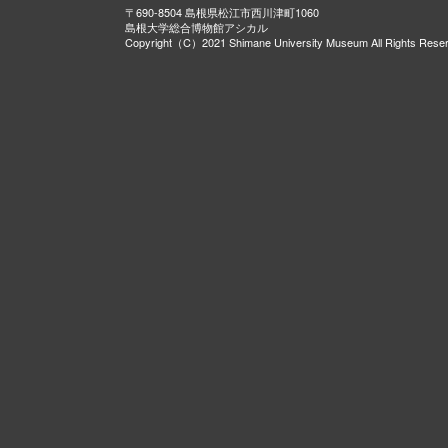
〒690-8504 島根県松江市西川津町1060
島根大学総合博物館アシカル
Copyright（C）2021 Shimane University Museum All Rights Rese