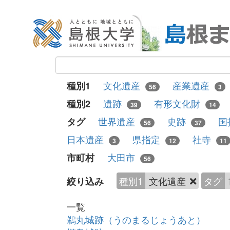
文化遺産
産業遺産
種別1
56
3
遺跡
有形文化財
種別2
39
14
世界遺産
史跡
国
タグ
56
37
日本遺産
県指定
社寺
3
12
11
大田市
市町村
56
種別1
文化遺産
タグ
絞り込み
一覧
鵜丸城跡（うのまるじょうあと）