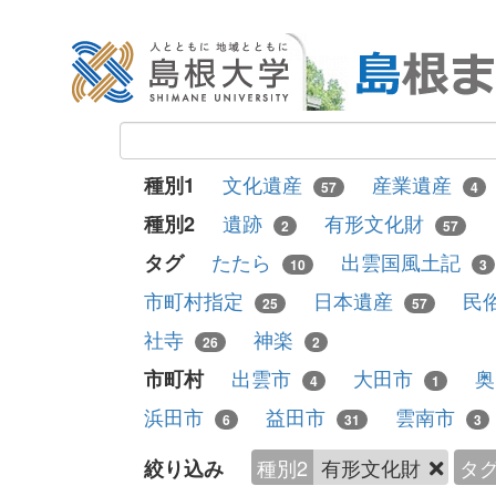
文化遺産
産業遺産
種別1
57
4
遺跡
有形文化財
種別2
2
57
たたら
出雲国風土記
タグ
10
3
市町村指定
日本遺産
民
25
57
社寺
神楽
26
2
出雲市
大田市
市町村
4
1
浜田市
益田市
雲南市
6
31
3
種別2
有形文化財
タ
絞り込み