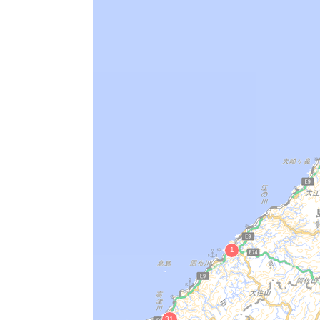
物部神社本殿
絲原家住宅
出雲大社本殿
日御碕神社社殿
櫛代賀姫神社本殿