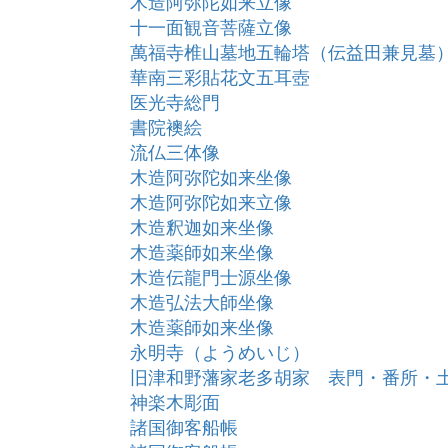
木造阿弥陀如来立像
十一面観音菩薩立像
萬福寺椎山墓地五輪塔（伝益田兼見墓
華南三彩貼花文五耳壺
医光寺総門
書院襖絵
流仏三体像
木造阿弥陀如来坐像
木造阿弥陀如来立像
木造釈迦如来坐像
木造薬師如来坐像
木造伝龍門士源坐像
木造弘法大師坐像
木造薬師如来坐像
永明寺（ようめいじ）
旧津和野藩家老多胡家 表門・番所・
神楽木彫面
諸国御客船帳