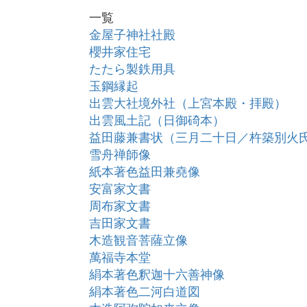
一覧
金屋子神社社殿
櫻井家住宅
たたら製鉄用具
玉鋼縁起
出雲大社境外社（上宮本殿・拝殿）
出雲風土記（日御碕本）
益田藤兼書状（三月二十日／杵築別火
雪舟禅師像
紙本著色益田兼堯像
安富家文書
周布家文書
吉田家文書
木造観音菩薩立像
萬福寺本堂
絹本著色釈迦十六善神像
絹本著色二河白道図