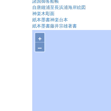
諸国御客船帳
自唐鐘浦至長浜浦海岸絵図
神楽木彫面
紙本墨書神楽台本
紙本墨書藤井宗雄著書
三渡八幡宮本殿（みわたりはちまんぐ
+
柳の神楽面 附・衣装３４着
八幡宮
–
絹本著色益田元祥像
妙義寺桜谷五輪塔（伝益田藤兼墓）
福王寺石造十三重塔
染羽天石勝神社本殿
暁音寺山門及び鐘楼
菅谷たたら山内
菅谷鈩製鉄用具
羽内谷鉱山鉄穴流し本場
旧槙原製鉄場角炉
大鍛冶屋道具