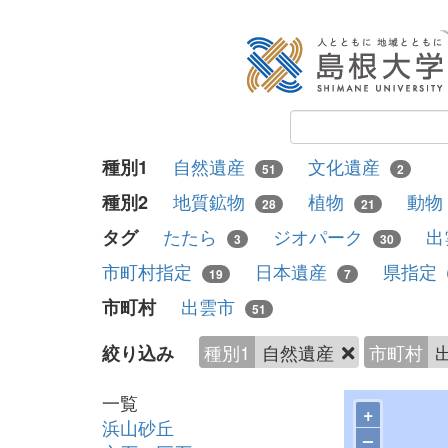
自然遺産
文化遺産
種別1
51
2
地質鉱物
植物
動物
種別2
28
21
たたら
ジオパーク
出
タグ
3
30
市町村指定
日本遺産
県指定
19
7
出雲市
市町村
51
種別1
自然遺産
市町村
絞り込み
一覧
+
浜山砂丘
–