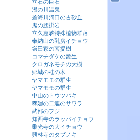
立石の巨石
湯の川温泉
差海川河口の古砂丘
鬼の腰掛岩
立久恵峡特殊植物群落
奉納山の乳房イチョウ
鎌田家の菩提樹
コマチダケの叢生
クロガネモチの大樹
郷城の桂の木
ヤマモモの群生
ヤマモモの群生
中山のトウツバキ
稗廻の二連のサワラ
武部のフジ
知西寺のラッパイチョウ
乗光寺の大イチョウ
興林寺のタブノキ