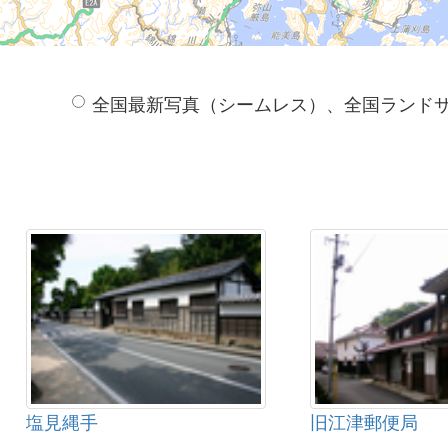
全国最新写真（シームレス）、全国ランド
塩見縄手
旧江津郵便局