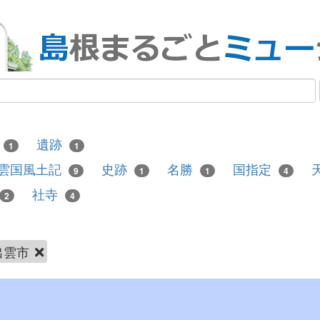
遺跡
1
1
雲国風土記
史跡
名勝
国指定
9
1
1
4
社寺
2
4
出雲市