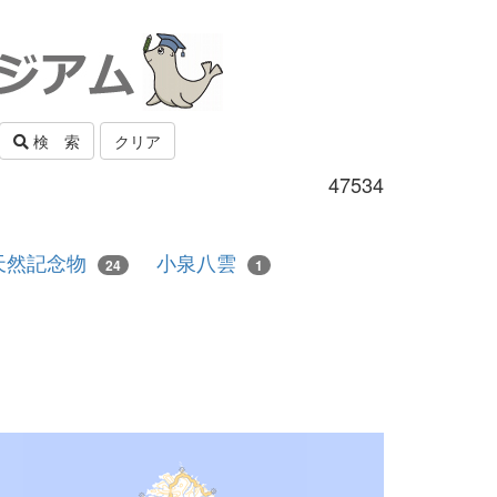
検 索
クリア
47534
天然記念物
小泉八雲
24
1