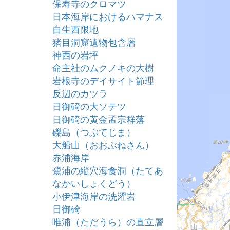
保寿寺のクロマツ
日本海岸におけるハマナス
自生西限地
猪目洞窟遺物包含層
神西の岩坪
命主社のムクノキの大樹
岩根寺のデイサイト節理
反辺のカツラ
日御碕の大ソテツ
日御碕の黄金孟宗群落
礫島（つぶてじま）
大船山（おおぶねさん）
赤浦海岸
鷺浦の縦穴海食洞（たてあ
なかいしょくどう）
小伊津海岸の洗濯岩
日御碕
唯浦（ただうら）の直立層