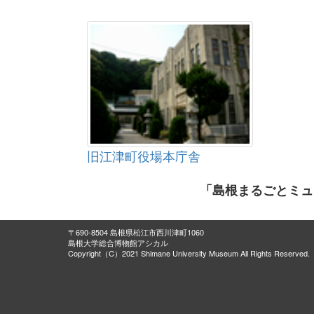
旧江津町役場本庁舎
「島根まるごとミュ
〒690-8504 島根県松江市西川津町1060
島根大学総合博物館アシカル
Copyright（C）2021 Shimane University Museum All Rights Reserved.