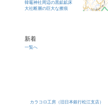
韓竈神社周辺の黒鉱鉱床
大社断層の巨大な擦痕
反辺のイズモコバイモ群生
地
大社湾岸
薗の長浜
新着
斐伊川
神戸川（かんどがわ）
一覧へ
弥山のごえんゴウロ
立久恵（たちくえ）
鞍掛岩（くらかけいわ）
小田海岸の貝化石
八雲風穴
久多見石（くたみいし）
十六島鼻（うっぷるいば
な）の海食崖
稲佐の浜
カラコロ工房（旧日本銀行松江支店）
経島ウミネコ繁殖地