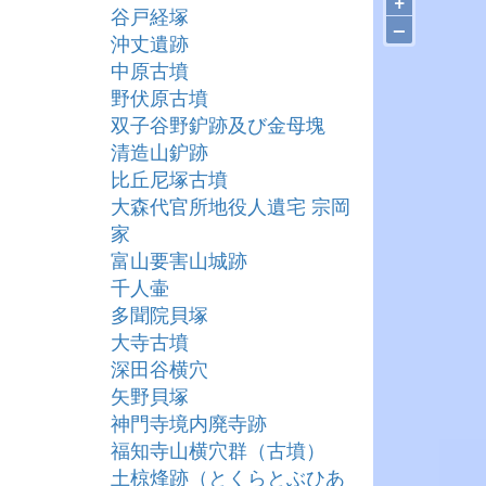
+
谷戸経塚
–
沖丈遺跡
中原古墳
野伏原古墳
双子谷野鈩跡及び金母塊
清造山鈩跡
比丘尼塚古墳
大森代官所地役人遺宅 宗岡
家
富山要害山城跡
千人壷
多聞院貝塚
大寺古墳
深田谷横穴
矢野貝塚
神門寺境内廃寺跡
福知寺山横穴群（古墳）
土椋烽跡（とくらとぶひあ