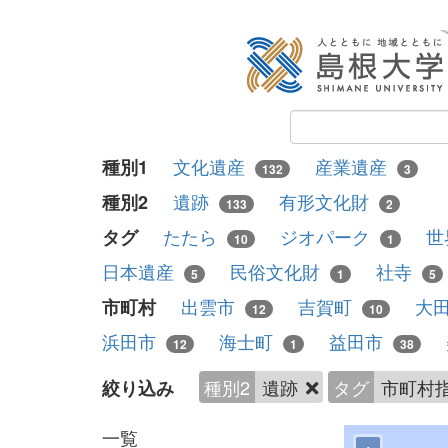
文化遺産
産業遺産
種別1
132
3
遺跡
有形文化財
種別2
133
2
たたら
ジオパーク
世
タグ
10
1
日本遺産
民俗文化財
社寺
5
1
5
出雲市
吉賀町
大
市町村
12
10
浜田市
海士町
益田市
12
1
38
種別2
遺跡
タグ
市町村
絞り込み
一覧