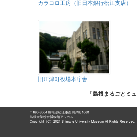
カラコロ工房（旧日本銀行松江支店）
板井川城跡
夏山墓地
上家屋遺跡
石ヶ坪遺跡
水田ノ上遺跡
上ノ山城跡
田中ノ尻遺跡
小丸山古墳
ヨレ遺跡
イセ遺跡
旧江津町役場本庁舎
上ノ原遺跡
大鳥たたら跡
「島根まるごとミュ
中ノ坪遺跡
広瀬城跡
殿屋敷遺跡と遺物
〒690-8504 島根県松江市西川津町1060
島根大学総合博物館アシカル
鳶巣城跡
Copyright（C）2021 Shimane University Museum All Rights Reserved.
片山古墳
正法寺奥の院