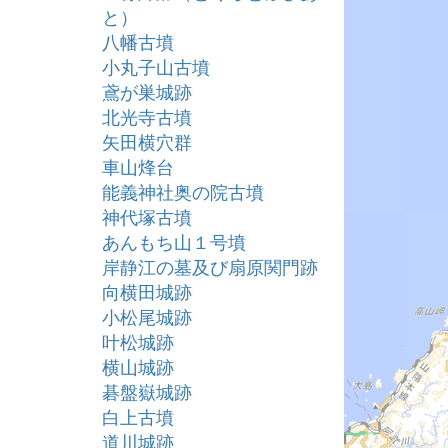
と）
八幡古墳
小丸子山古墳
鳶が巣城跡
北光寺古墳
矢田横穴群
車山烽台
能義神社奥の院古墳
神代塚古墳
あんもち山１号墳
岸静江の墓及び扇原関門跡
向横田城跡
小松尾城跡
叶松城跡
横山城跡
碁盤嶽城跡
白上古墳
道川城跡