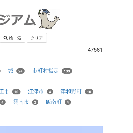
検 索
クリア
47561
城
市町村指定
24
133
江市
江津市
津和野町
10
4
10
雲南市
飯南町
4
2
4