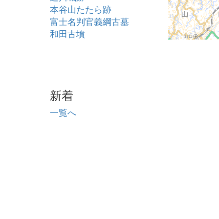
本谷山たたら跡
富士名判官義綱古墓
和田古墳
田原古墳
和又出土地（鋤）
講武岩屋古墳
金山（坂口）要害山城
新着
堀部古墳群
堀部第５遺跡
一覧へ
江田古墳
牛首古墳
清閑院跡
三谷２号古墳
三谷１号古墳
四ツ山城跡
丸茂城跡
鎌手丸山古墳
神田遺跡