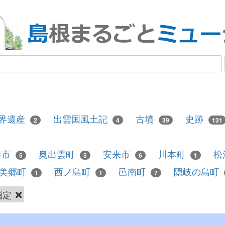
界遺産
出雲国風土記
古墳
史跡
2
4
39
131
田市
奥出雲町
安来市
川本町
松
5
5
6
1
美郷町
西ノ島町
邑南町
隠岐の島町
1
1
7
指定