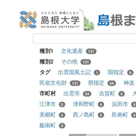
文化遺産
種別1
131
その他
種別2
131
出雲国風土記
国指定
タグ
1
9
民俗文化財
県指定
神楽
131
34
出雲市
吉賀町
市町村
34
4
江津市
津和野町
浜田市
3
4
4
美郷町
西ノ島町
邑南町
3
3
4
飯南町
3