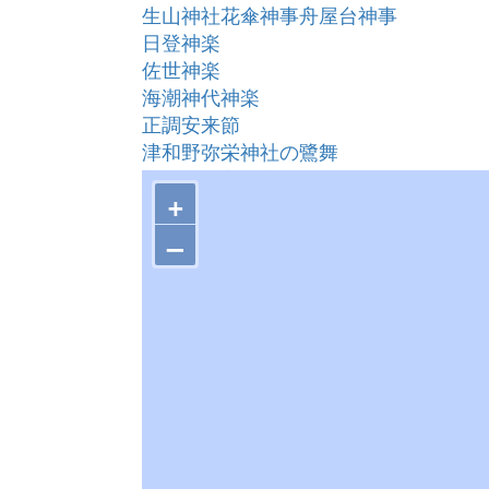
生山神社花傘神事舟屋台神事
日登神楽
佐世神楽
海潮神代神楽
正調安来節
津和野弥栄神社の鷺舞
鷲原八幡宮の流鏑馬
+
種神楽舞二題
丸茂神楽
–
三谷神楽
匹見神楽
久城神楽舞
多根神楽
都賀西神楽「山伏」
宅野子ども神楽
勝地半紙
道川神楽
都神楽「天の岩戸」