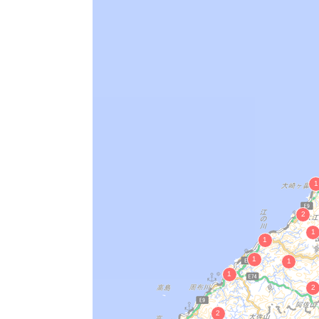
椙尾神楽（すぎおかぐら）
白谷神楽
黒渕神楽
蘇民将来符
皆一踊り
宇受賀命神社のあご石神事
承久楽（じょうきゅうがく）
恵美須祭の風流（だんじり）
いぐり凧揚げ習俗
御碕神社祭礼宇屋だんじり舞風流
長尾田百手祭風流
旧周吉郡東郷神楽
山田客祭風流
代神楽
西村神楽
花生神社祭礼風流
御客神社祭礼風流
今津のとんど