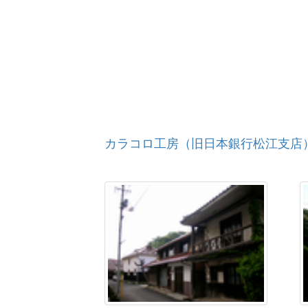
神原神社獅子舞
水若酢神社祭礼風流
雪田神楽岩戸
水上花田植
小笠原流田植囃子
佐志武神社奉納神事華（しんじばな）
河下盆踊り
平田一式飾
カラコロ工房（旧日本銀行松江支店
直江一式飾り
多久神社のささら舞
須佐神社の念仏踊
市森神社神事花（じんじばな）
佐志武神社奉納神事舞
三谷神社獅子舞
埼田神社青獅子舞
羽根盆踊り
宇那手町火守神社獅子舞
野尻大歳神社獅子舞