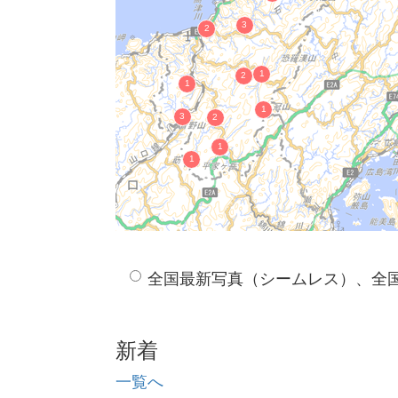
隠岐国分寺蓮華会舞
シッカク踊
宇賀神社の獅子舞
鹿子原の虫送り踊
津和野踊
大原神職神楽
三葛神楽（みかずらかぐら）
槻の屋神楽
井野神楽
抜月神楽（ぬくつきかぐら）
海潮山王寺神楽
奥飯石神職神楽
全国最新写真（シームレス）、全
有福神楽
佐陀神能
柳神楽
新着
見々久神楽
隠岐島前神楽
一覧へ
島後原田神楽