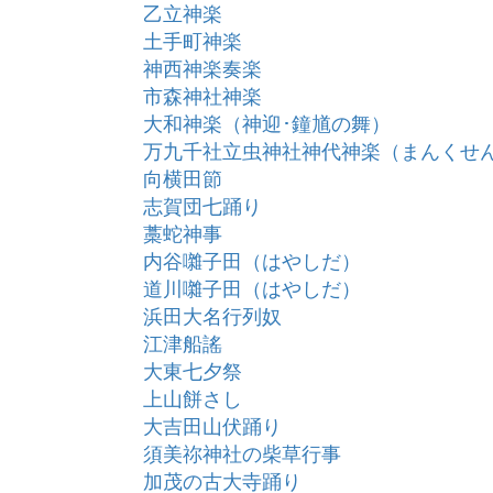
乙立神楽
土手町神楽
神西神楽奏楽
市森神社神楽
大和神楽（神迎･鐘馗の舞）
万九千社立虫神社神代神楽（まんくせ
向横田節
志賀団七踊り
藁蛇神事
内谷囃子田（はやしだ）
道川囃子田（はやしだ）
浜田大名行列奴
江津船謠
大東七夕祭
上山餅さし
大吉田山伏踊り
須美祢神社の柴草行事
加茂の古大寺踊り