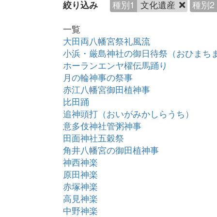
種別1
文化遺産
種別2
絞り込み
一覧
大田両八幡宮祭礼風流
小浜・厳島神社の御日待祭（おひまち
ホーランエンヤ櫂伝馬踊り
月の輪神事の祭事
赤江八幡宮御田植神事
比田踊
追神頭打（おいがみかしらうち）
意多伎神社管粥神事
田面神社五穀祭
角井八幡宮の御田植神事
神西神楽
原田神楽
赤塚神楽
高見神楽
中野神楽