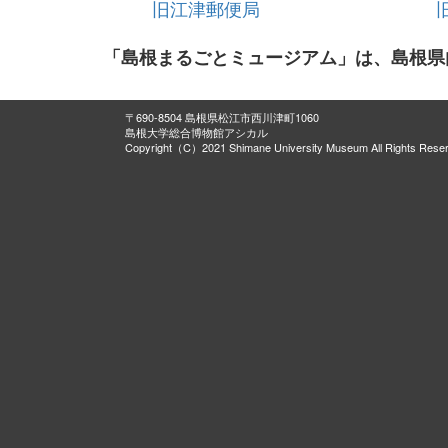
旧江津郵便局
荒茅盆踊り
外園神楽
「島根まるごとミュージアム」は、島根県
荒茅神楽
大土地神楽
唐川神楽
〒690-8504 島根県松江市西川津町1060
島根大学総合博物館アシカル
阿宮神楽
Copyright（C）2021 Shimane University Museum All Rights Rese
氷室神楽
宇那手神楽
島後久見神楽
大元神楽
西田ヨズクハデ
秋鹿大日堂御頭行事
次の日祭
隠岐の田楽と庭の舞 （美田八幡宮の田
五十猛のグロ
隠岐の田楽と庭の舞（日吉神社庭の舞
玉若酢命神社御霊会風流（ごれえふり
黒沢囃子田